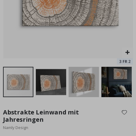
alles begann
Special
17,00 €
Price
Zum
Anfang
Abstrakte Leinwand mit
der
Jahresringen
Bildgalerie
Namly Design
springen