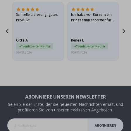
Schnelle Lieferung, gutes
Ich habe vor Kurzem ein
Ich
Produkt
Prinzessinnenposter für
das
ts
meine Enkelin bestellt.
ge
Das Poster kam beim
Ra
at
Versand leicht
au
Gitte A
Renea L
Sa
beschädigt…
au
Verifizierter Käufer
Verifizierter Käufer
06.08.2026
05.08.2026
05.
ABONNIERE UNSEREN NEWSLETTER
Seien Sie der Erste, der die neuesten Nachrichten erhält, und
profitieren Sie von unseren exklusiven Angeboten.
ABONNIEREN