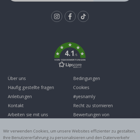
Tik
To
k
4.1
/5
VON 1024 BEWERTUNGEN
Über uns
Bedingungen
Häufig gestellte fragen
Cookies
Anleitungen
#yesnamly
Kontakt
Recht zu stornieren
Arbeiten sie mit uns
Bewertungen von
zusammen!
zufriedenen kunden
Inspiration
Wir verwenden Cookies, um unsere Websites effizienter zu gestalten,
Ihre Benutzererfahrung zu personalisieren und den Datenverkehr