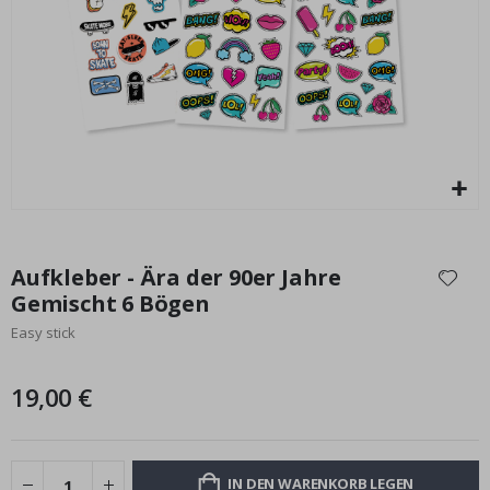
Special
17,00 €
Price
Zum
Anfang
Aufkleber - Ära der 90er Jahre
der
Gemischt 6 Bögen
Bildgalerie
Easy stick
springen
19,00 €
IN DEN WARENKORB LEGEN