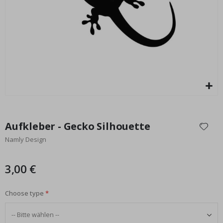
Special
22,00 €
Price
Zum
Anfang
Aufkleber - Gecko Silhouette
der
Namly Design
Bildgalerie
springen
3,00 €
Choose type