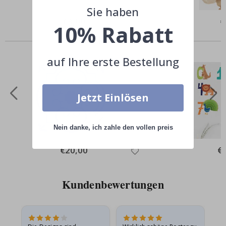
Sie haben
Special
€3,00
Sp
€
10% Rabatt
Price
Pr
Andere kauften auch
auf Ihre erste Bestellung
Jetzt Einlösen
Nein danke, ich zahle den vollen preis
Special
€20,00
Spe
€
Price
Pri
Kundenbewertungen