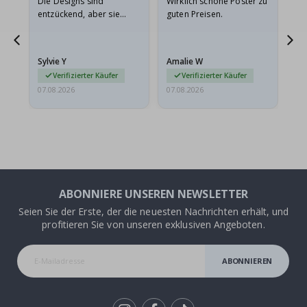
Die Designs sind
Wirklich schöne Poster zu
All
entzückend, aber sie
guten Preisen.
sollten flach in einem
stabilen Umschlag
versendet werden. Weil
Sylvie Y
Amalie W
Ka
sie…
Verifizierter Käufer
Verifizierter Käufer
07.08.2026
07.08.2026
07.
ABONNIERE UNSEREN NEWSLETTER
Seien Sie der Erste, der die neuesten Nachrichten erhält, und
profitieren Sie von unseren exklusiven Angeboten.
ABONNIEREN