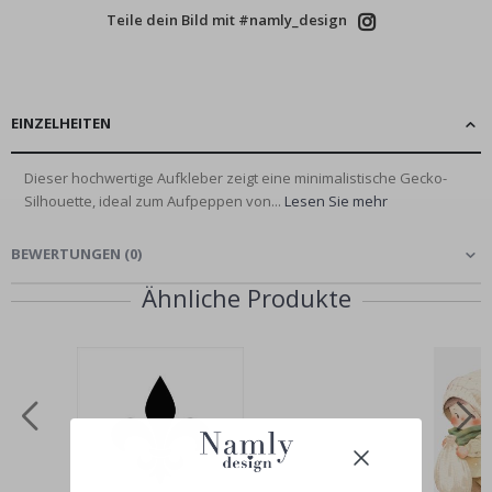
Teile dein Bild mit #namly_design
EINZELHEITEN
Dieser hochwertige Aufkleber zeigt eine minimalistische Gecko-
Silhouette, ideal zum Aufpeppen von...
Lesen Sie mehr
BEWERTUNGEN
(
0
)
Ähnliche Produkte