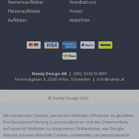
Namensaufkleber
Wandtattoos
Fliesenaufkleber
Poster
Aufkleber
Klebefolie
Namly Design AB
|
ORG: 559216-9097
Terminalgatan 9, 23261 Arlöv, Schweden
|
info@namly.at
© Namly Design 2026
Wir verwenden Cookies, um unsere Websites effizienter zu gestalten,
Ihre Benutzererfahrung zu personalisieren und den Datenverkehr
auf unseren Websites zu analysieren. Drittanbieter, wie Google-
Dienste, können ebenfalls Cookies verwenden, um personalisierte