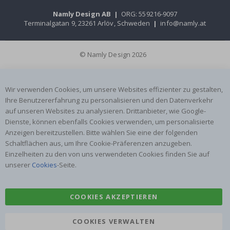
Namly Design AB
|
ORG: 559216-9097
Terminalgatan 9, 23261 Arlöv, Schweden
|
info@namly.at
© Namly Design 2026
Wir verwenden Cookies, um unsere Websites effizienter zu gestalten,
Ihre Benutzererfahrung zu personalisieren und den Datenverkehr
auf unseren Websites zu analysieren. Drittanbieter, wie Google-
Dienste, können ebenfalls Cookies verwenden, um personalisierte
Anzeigen bereitzustellen. Bitte wählen Sie eine der folgenden
Schaltflächen aus, um Ihre Cookie-Präferenzen anzugeben.
Einzelheiten zu den von uns verwendeten Cookies finden Sie auf
unserer
Cookies
-Seite.
COOKIES AKZEPTIEREN
COOKIES VERWALTEN