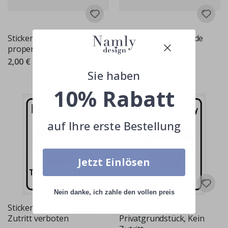
Sticker - Private
Sticker - Privatgelände
property No entry
Kein Zutritt für
Unbefugte
2,00 €
2,00 €
Sie haben
10% Rabatt
auf Ihre erste Bestellung
Jetzt Einlösen
Nein danke, ich zahle den vollen preis
Sticker - Privatgelände
Sticker -
Zutritt verboten
Privatgrundstück, Kein