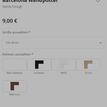
Barcelona Wandposter
der
Namly Design
Bildgalerie
springen
9,00 €
Größe auswählen
Rahmen auswählen
Kein Rahmen
Schwarz
Weiß
Eiche
Walnuss