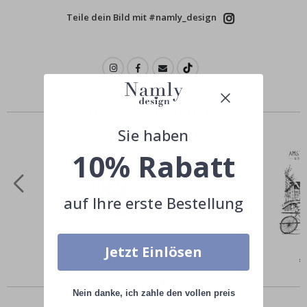
Teile dein Bild mit #namly_design
Ähnliche Produkte
Sie haben
10% Rabatt
auf Ihre erste Bestellung
Jetzt Einlösen
Special
€9,00
Sp
€
Price
Pr
Andere kauften auch
Nein danke, ich zahle den vollen preis