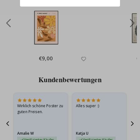
Special
€9,00
Sp
€
Price
Pr
Kundenbewertungen
e
Wirklich schöne Poster zu
Alles super :)
Sc
guten Preisen.
Pr
ehr
Amalie W
Katja U
Gi
r…
Verifizierter Käufer
Verifizierter Käufer