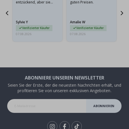
entzückend, aber sie
guten Preisen.
sollten flach in einem
stabilen Umschlag
versendet werden. Weil
Sylvie Y
Amalie W
Ka
sie…
Verifizierter Käufer
Verifizierter Käufer
07.08.2026
07.08.2026
07.
ABONNIERE UNSEREN NEWSLETTER
Seien Sie der Erste, der die neuesten Nachrichten erhält, und
profitieren Sie von unseren exklusiven Angeboten.
ABONNIEREN