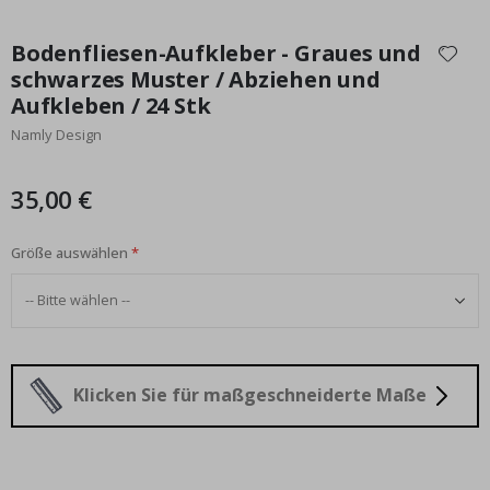
Zum
Anfang
Bodenfliesen-Aufkleber - Graues und
der
schwarzes Muster / Abziehen und
Bildgalerie
Aufkleben / 24 Stk
springen
Namly Design
35,00 €
Größe auswählen
Klicken Sie für maßgeschneiderte Maße