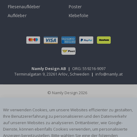
Fliesenaufkleber
Poster
Aufkleber
Klebefolie
Namly Design AB
|
ORG: 559216-9097
Terminalgatan 9, 23261 Arlöv, Schweden
|
info@namly.at
© Namly Design 2026
Wir verwenden Cookies, um unsere Websites effizienter zu gestalten,
Ihre Benutzererfahrung zu personalisieren und den Datenverkehr
auf unseren Websites zu analysieren. Drittanbieter, wie Google-
Dienste, können ebenfalls Cookies verwenden, um personalisierte
Anzeigen bereitzustellen. Bitte wählen Sie eine der folgenden