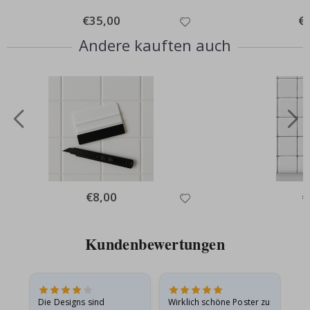
Special
€35,00
Spe
€
Price
Pri
Andere kauften auch
Special
€8,00
Sp
€
Price
Pr
Kundenbewertungen
Die Designs sind
Wirklich schöne Poster zu
All