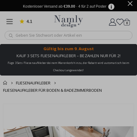
Kostenloser Versand ab
€39.00
· 4 für 2 auf Poster
4.1
Artike
von 1030 Bewertungen
0
Wagen
Gültig bis
zum 9. August
KAUF 3 SETS FLIESENAUFKLEBER – BEZAHLEN NUR FÜR 2!
Füge 3 Sets Fliesenaufkleber deinem Warenkorb hinzu, der Rabatt wird automatisch beim
Checkout angewendet!
FLIESENAUFKLEBER
FLIESENAUFKLEBER FÜR BODEN & BADEZIMMERBODEN
Sie könnten auch
Korb
Zum
darunter leiden ✔
Ende
Zur Kasse
der
Bildgalerie
springen