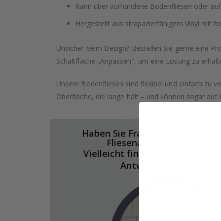
Kann über vorhandene Bodenfliesen oder auf 
Hergestellt aus strapazierfähigem Vinyl mit
Unsicher beim Design? Bestellen Sie gerne eine Pro
Schaltfläche „Anpassen“, um eine Lösung zu erhalte
Unsere Bodenfliesen sind flexibel und einfach zu ve
Oberfläche, die lange hält – und können sogar auf
Haben Sie Fragen zu unseren
Fliesenaufkleber?
Vielleicht finden Sie hier die
Antworten.