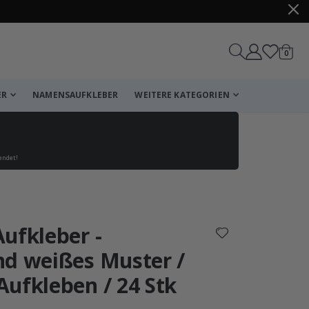
Artike
0
Wagen
ER
NAMENSAUFKLEBER
WEITERE KATEGORIEN
endet!
Korb
Zur Kasse
ufkleber -
nd weißes Muster /
ufkleben / 24 Stk