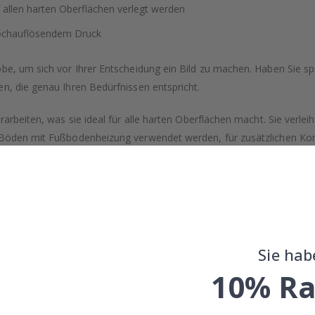
allen harten Oberflächen verlegt werden
 hochauflösendem Druck
be, um sich vor Ihrer Entscheidung ein Bild zu machen. Haben Sie sp
n, die genau Ihren Bedürfnissen entspricht.
rarbeiten, was sie ideal für alle harten Oberflächen macht. Sie verlei
 Böden mit Fußbodenheizung verwendet werden, für zusätzlichen Kom
Was sind Fliesenaufkleber?
Funktionieren die Aufkleber in der Küche oder im Bad?
Sie hab
Auf welchen Oberflächen kann ich Fliesenaufkleber anb
10% Ra
Wie bringe ich die Fliesenaufkleber an?