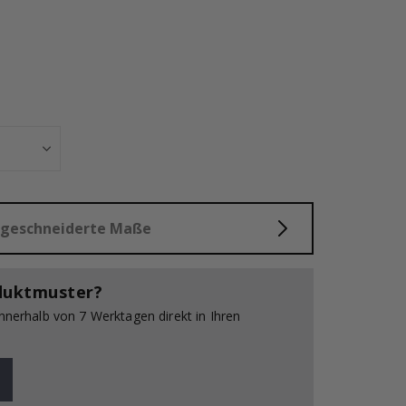
Fliesenaufklebe
aßgeschneiderte Maße
duktmuster?
innerhalb von 7 Werktagen direkt in Ihren