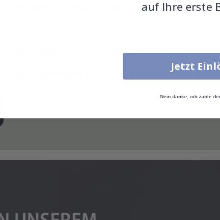
auf Ihre erste 
Wie werden die Fliesenaufkleber geliefert?
Wie reinige ich die Fläche?
Was mache ich, wenn ich weitere Fragen habe?
Jetzt Ein
Kann man Fliesenaufkleber entfernen, ohne Spuren zu 
Nein danke, ich zahle de