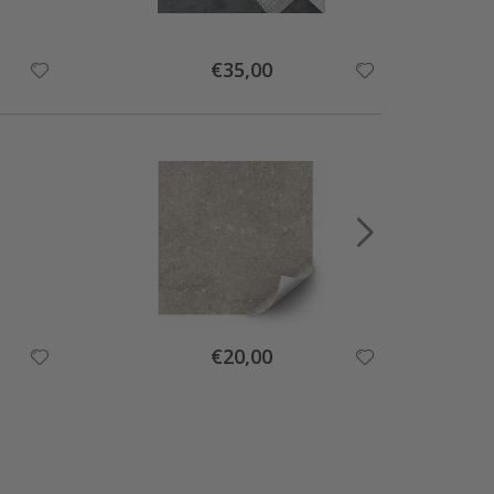
Special
€35,00
Price
Special
€20,00
Price