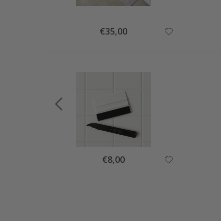
Special
€35,00
Price
Special
€8,00
Price