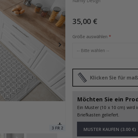
Namly Design
35,00 €
Special
35,00 €
Price
Größe auswählen
Klicken Sie für m
Möchten Sie ein Pro
Ein Muster (10 x 10 cm) wird 
Briefkasten geliefert.
MUSTER KAUFEN (3.00 €)