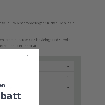
ezielle Größenanforderungen? Klicken Sie auf die
hen Ihrem Zuhause eine langlebige und stilvolle
fort und Funktionalität.
en
ringen?
batt