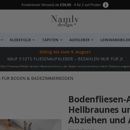
Kostenloser Versand ab
€39.00
· 4 für 2 auf Poster
KLEBEFOLIE
TAPETEN
AUFKLEBER
LEINWANDBILD
Gültig bis
zum 9. August
KAUF 3 SETS FLIESENAUFKLEBER – BEZAHLEN NUR FÜR 2!
3 Sets Fliesenaufkleber deinem Warenkorb hinzu, der Rabatt wird automatisch beim Checkout angew
R FÜR BODEN & BADEZIMMERBODEN
 leiden ✔
Bodenfliesen-A
Hellbraunes u
Abziehen und A