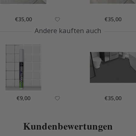
Special
Special
€35,00
€35,00
Price
Price
Andere kauften auch
Special
Special
€9,00
€35,00
Price
Price
Kundenbewertungen