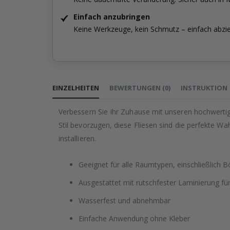
Einfach anzubringen
Keine Werkzeuge, kein Schmutz – einfach abzi
Zum
Anfang
EINZELHEITEN
BEWERTUNGEN
(
0
)
INSTRUKTION
der
Bildgalerie
Verbessern Sie Ihr Zuhause mit unseren hochwertig
springen
Stil bevorzugen, diese Fliesen sind die perfekte Wa
installieren.
Geeignet für alle Raumtypen, einschließlich
Ausgestattet mit rutschfester Laminierung für
Wasserfest und abnehmbar
Einfache Anwendung ohne Kleber