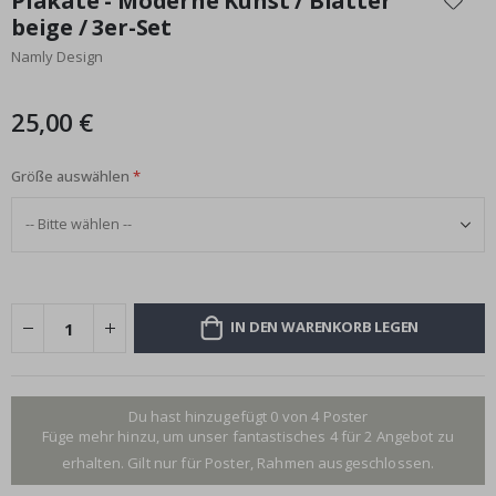
Plakate - Moderne Kunst / Blätter
der
beige / 3er-Set
Bildgalerie
Namly Design
springen
25,00 €
Größe auswählen
IN DEN WARENKORB LEGEN
Du hast hinzugefügt 0 von 4 Poster
Füge mehr hinzu, um unser fantastisches 4 für 2 Angebot zu
erhalten. Gilt nur für Poster, Rahmen ausgeschlossen.