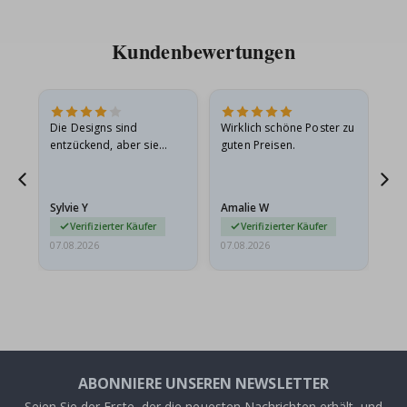
Kundenbewertungen
Die Designs sind
Wirklich schöne Poster zu
All
entzückend, aber sie
guten Preisen.
sollten flach in einem
stabilen Umschlag
versendet werden. Weil
Sylvie Y
Amalie W
Ka
sie…
Verifizierter Käufer
Verifizierter Käufer
07.08.2026
07.08.2026
07.
ABONNIERE UNSEREN NEWSLETTER
Seien Sie der Erste, der die neuesten Nachrichten erhält, und