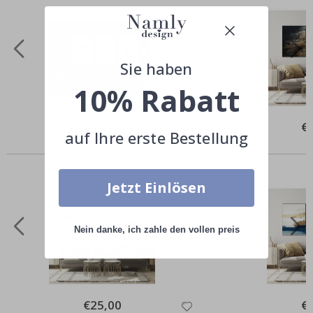
Sie haben
10% Rabatt
Special
€29,00
Spe
€
Price
Pri
auf Ihre erste Bestellung
Andere kauften auch
Jetzt Einlösen
Nein danke, ich zahle den vollen preis
Special
€25,00
Spe
€
Price
Pri