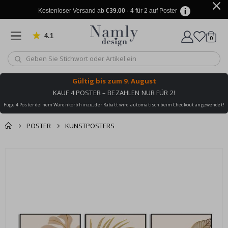
Kostenloser Versand ab
€39.00
· 4 für 2 auf Poster
4.1
Artike
von 1030 Bewertungen
0
Wagen
Gültig bis
zum 9. August
KAUF 4 POSTER – BEZAHLEN NUR FÜR 2!
Füge 4 Poster deinem Warenkorb hinzu, der Rabatt wird automatisch beim Checkout angewendet!
POSTER
KUNSTPOSTERS
Sie könnten auch
Korb
Zum
darunter leiden ✔
Ende
Zur Kasse
der
Bildgalerie
springen