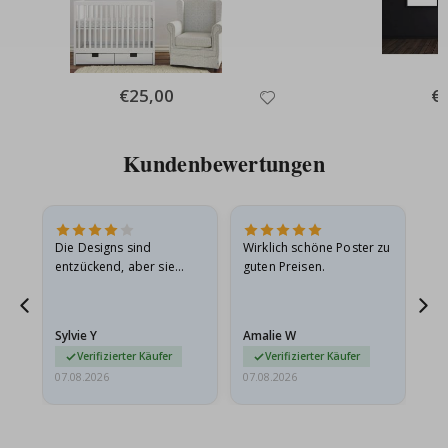
Special
€25,00
Spe
€
Price
Pri
Kundenbewertungen
Die Designs sind
Wirklich schöne Poster zu
All
entzückend, aber sie
guten Preisen.
sollten flach in einem
stabilen Umschlag
versendet werden. Weil
Sylvie Y
Amalie W
Ka
sie…
Verifizierter Käufer
Verifizierter Käufer
07.08.2026
07.08.2026
07.