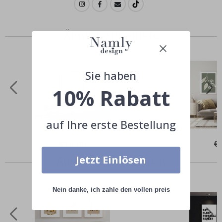
Ähnliche Produkte
Sie haben
10% Rabatt
auf Ihre erste Bestellung
Special
€19,00
Spe
€
Price
Pri
Andere kauften auch
Jetzt Einlösen
Nein danke, ich zahle den vollen preis