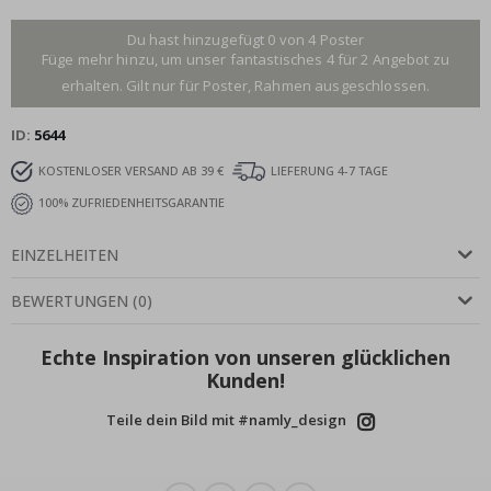
Du hast hinzugefügt 0 von 4 Poster
Füge mehr hinzu, um unser fantastisches 4 für 2 Angebot zu
erhalten. Gilt nur für Poster, Rahmen ausgeschlossen.
ID
5644
KOSTENLOSER VERSAND AB 39 €
LIEFERUNG 4-7 TAGE
100% ZUFRIEDENHEITSGARANTIE
EINZELHEITEN
BEWERTUNGEN
(
0
)
Echte Inspiration von unseren glücklichen
Kunden!
Teile dein Bild mit #namly_design