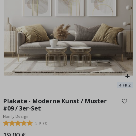
Personalisierte Poster - Fußballspieler
Pe
Special
17,00 €
Price
Zum
Anfang
Plakate - Moderne Kunst / Muster
der
#09 / 3er-Set
Bildgalerie
Namly Design
springen
Durchschnittliche Bewertung:
5.0
(
abgegebene bewertungen:
1
)
19,00 €