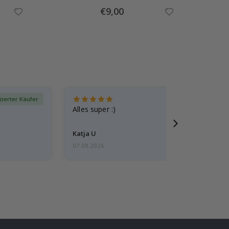
Special
€9,00
Price
izierter Käufer
Verif
Alles super :)
Katja U
07.08.2026