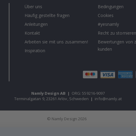
Über uns
Bedingungen
Häufig gestellte fragen
Cookies
Anleitungen
#yesnamly
Kontakt
Recht zu storniere
Arbeiten sie mit uns zusammen!
Bewertungen von z
kunden
Inspiration
Namly Design AB
|
ORG: 559216-9097
Terminalgatan 9, 23261 Arlöv, Schweden
|
info@namly.at
© Namly Design 2026