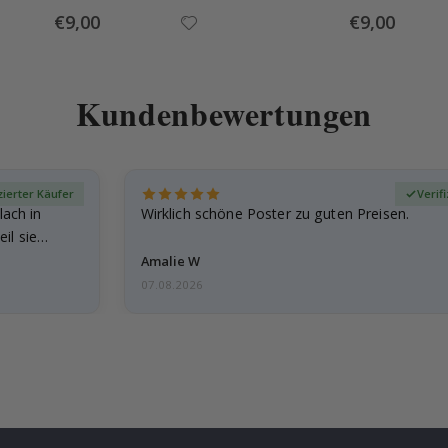
Special
Special
€9,00
€9,00
Price
Price
Kundenbewertungen
zierter Käufer
Verif
lach in
Wirklich schöne Poster zu guten Preisen.
il sie…
Amalie W
07.08.2026