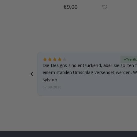
Special
€9,00
Price
zierter Käufer
Verifi
Die Designs sind entzückend, aber sie sollten f
einem stabilen Umschlag versendet werden. We
Sylvie Y
07.08.2026