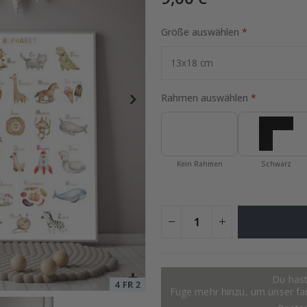
Größe auswählen
Special
25,00 €
Price
Rahmen auswählen
Kein Rahmen
Schwarz
Du hast
Füge mehr hinzu, um unser fant