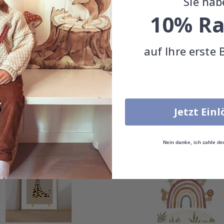
Sie hab
10% Ra
auf Ihre erste 
Special
Special
€9,00
€9,00
Price
Price
Jetzt Ein
Andere kauften auch
Nein danke, ich zahle de