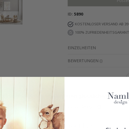
Poste
ID
5890
KOSTENLOSER VERSAND AB 39
100% ZUFRIEDENHEITSGARANT
EINZELHEITEN
BEWERTUNGEN
(
)
Echte Inspiration von unseren glücklichen Kunden
Teile dein Bild mit #namly_design
Ähnliche Produkte