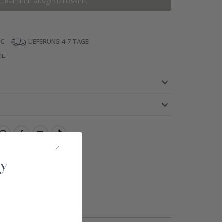
r, Rahmen ausgeschlossen.
 €
LIEFERUNG 4-7 TAGE
IE
!