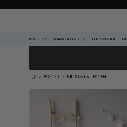
POSTER
WANDTATTOOS
FLIESENAUFKLEBER
POSTER
BILDUNG & LERNEN
Sie könnten auch darunter
Zum
Ende
der
Bildgalerie
springen