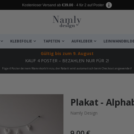
Kostenloser Versand ab
€39.00
· 4 für 2 auf Poster
KLEBEFOLIE
TAPETEN
AUFKLEBER
LEINWANDBILD
Gültig bis
zum 9. August
KAUF 4 POSTER – BEZAHLEN NUR FÜR 2!
Füge 4 Poster deinem Warenkorb hinzu, der Rabatt wird automatisch beim Checkout angewendet!
 leiden ✔
Plakat - Alpha
Namly Design
9,00 €