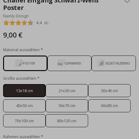
Chanel Eingang Schwarz-Weiß
der
Poster
Bildgalerie
Namly Design
springen
Durchschnittliche Bewertung:
4.4
(
abgegebene bewertungen:
8
)
9,00 €
Material auswählen
POSTER
LEINWAND
SELBSTKLEBEND
Größe auswählen
13x18 cm
21x30 cm
30x40 cm
40x50 cm
50x70 cm
60x80 cm
70x100 cm
80x120 cm
Rahmen auswählen