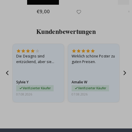
Special
€9,00
Sp
€
Price
Pr
Kundenbewertungen
Die Designs sind
Wirklich schöne Poster zu
All
entzückend, aber sie
guten Preisen.
sollten flach in einem
stabilen Umschlag
versendet werden. Weil
Sylvie Y
Amalie W
Ka
sie…
Verifizierter Käufer
Verifizierter Käufer
07.08.2026
07.08.2026
07.