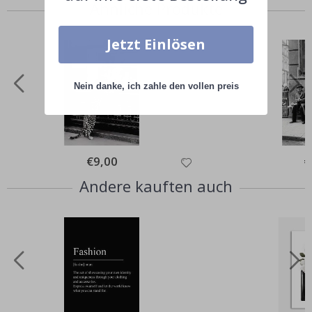
Ähnliche Produkte
Jetzt Einlösen
Nein danke, ich zahle den vollen preis
Special
€9,00
Sp
€
Price
Pr
Andere kauften auch