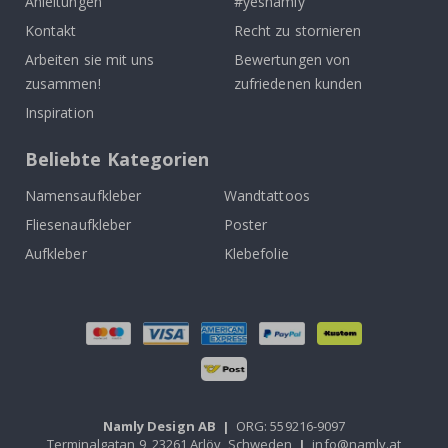
Anleitungen
#yesnamly
Kontakt
Recht zu stornieren
Arbeiten sie mit uns
Bewertungen von
zusammen!
zufriedenen kunden
Inspiration
Beliebte Kategorien
Namensaufkleber
Wandtattoos
Fliesenaufkleber
Poster
Aufkleber
Klebefolie
Namly Design AB
|
ORG: 559216-9097
Terminalgatan 9, 23261 Arlöv, Schweden
|
info@namly.at