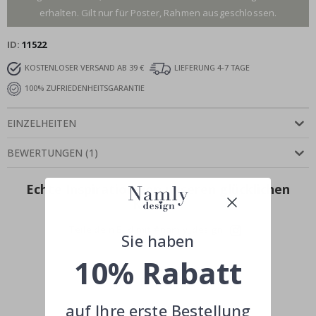
erhalten. Gilt nur für Poster, Rahmen ausgeschlossen.
ID
11522
KOSTENLOSER VERSAND AB 39 €
LIEFERUNG 4-7 TAGE
100% ZUFRIEDENHEITSGARANTIE
EINZELHEITEN
BEWERTUNGEN
(
1
)
Echte Inspiration von unseren glücklichen
Kunden!
Teile dein Bild mit #namly_design
Sie haben
10% Rabatt
auf Ihre erste Bestellung