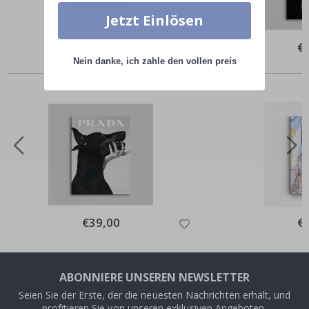
Jetzt Einlösen
Special
€39,00
Spe
€
Price
Pri
Nein danke, ich zahle den vollen preis
Andere kauften auch
Special
€39,00
Spe
€
Price
Pri
ABONNIERE UNSEREN NEWSLETTER
Seien Sie der Erste, der die neuesten Nachrichten erhält, und
profitieren Sie von unseren exklusiven Angeboten.