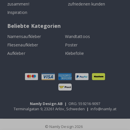
zusammen!
zufriedenen kunden
Inspiration
Beliebte Kategorien
Namensaufkleber
Wandtattoos
Fliesenaufkleber
Poster
Aufkleber
Klebefolie
Namly Design AB
|
ORG: 559216-9097
Terminalgatan 9, 23261 Arlöv, Schweden
|
info@namly.at
© Namly Design 2026