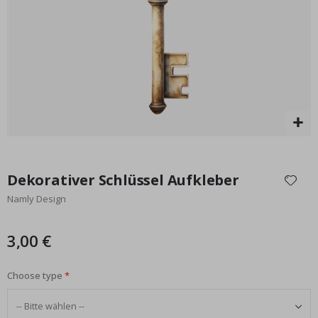
St
Special
17,00 €
Price
Zum
Anfang
Dekorativer Schlüssel Aufkleber
der
Namly Design
Bildgalerie
springen
3,00 €
Choose type