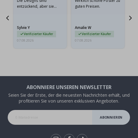
Die Designs sind
Wirklich schöne Poster zu
All
entzückend, aber sie
guten Preisen.
sollten flach in einem
stabilen Umschlag
versendet werden. Weil
Sylvie Y
Amalie W
Ka
sie…
Verifizierter Käufer
Verifizierter Käufer
07.08.2026
07.08.2026
07.
ABONNIERE UNSEREN NEWSLETTER
Seien Sie der Erste, der die neuesten Nachrichten erhält, und
profitieren Sie von unseren exklusiven Angeboten.
ABONNIEREN