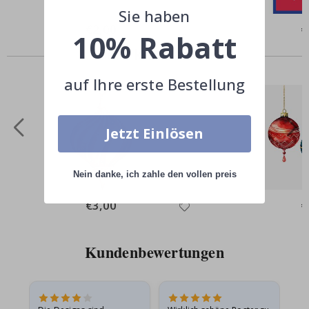
Sie haben
Special
€2,00
Sp
€
10% Rabatt
Price
Pr
Andere kauften auch
auf Ihre erste Bestellung
Jetzt Einlösen
Nein danke, ich zahle den vollen preis
Special
€3,00
Sp
€
Price
Pr
Kundenbewertungen