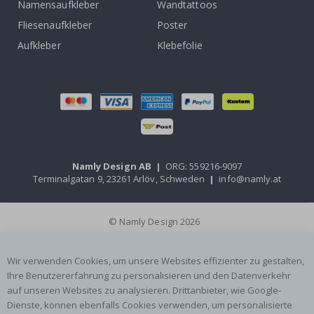
Namensaufkleber
Wandtattoos
Fliesenaufkleber
Poster
Aufkleber
Klebefolie
Namly Design AB
|
ORG: 559216-9097
Terminalgatan 9, 23261 Arlöv, Schweden
|
info@namly.at
© Namly Design 2026
Wir verwenden Cookies, um unsere Websites effizienter zu gestalten,
Ihre Benutzererfahrung zu personalisieren und den Datenverkehr
auf unseren Websites zu analysieren. Drittanbieter, wie Google-
Dienste, können ebenfalls Cookies verwenden, um personalisierte