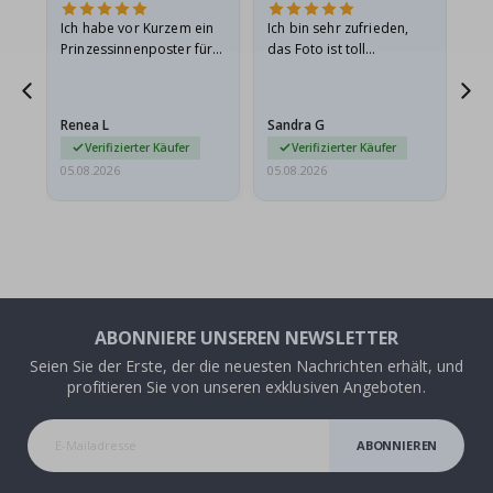
Ich habe vor Kurzem ein
Ich bin sehr zufrieden,
Su
 Die
Prinzessinnenposter für
das Foto ist toll
 in
meine Enkelin bestellt.
geworden und der
t
Das Poster kam beim
Rahmen sieht auch super
Versand leicht
aus. Die Lieferung war
Renea L
Sandra G
Al
beschädigt…
außerdem…
Verifizierter Käufer
Verifizierter Käufer
05.08.2026
05.08.2026
05.
ABONNIERE UNSEREN NEWSLETTER
Seien Sie der Erste, der die neuesten Nachrichten erhält, und
profitieren Sie von unseren exklusiven Angeboten.
ABONNIEREN