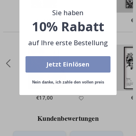
Sie haben
Special
€39,00
Spe
€
10% Rabatt
Price
Pri
Andere kauften auch
auf Ihre erste Bestellung
Jetzt Einlösen
Nein danke, ich zahle den vollen preis
Special
€17,00
Spe
€
Price
Pri
Kundenbewertungen