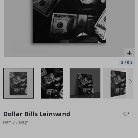
Sterne
Special
37,00 €
Price
Zum
Anfang
Dollar Bills Leinwand
der
Namly Design
Bildgalerie
springen