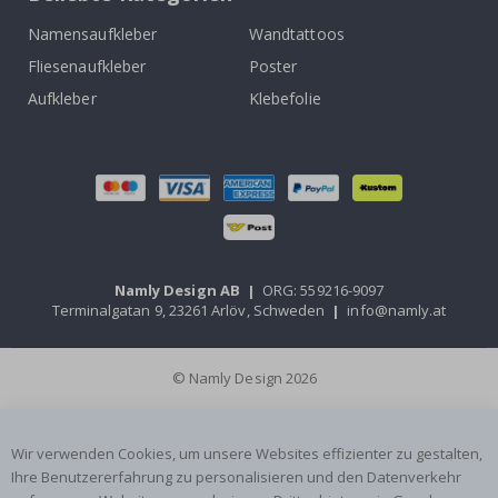
Namensaufkleber
Wandtattoos
Fliesenaufkleber
Poster
Aufkleber
Klebefolie
Namly Design AB
|
ORG: 559216-9097
Terminalgatan 9, 23261 Arlöv, Schweden
|
info@namly.at
© Namly Design 2026
Wir verwenden Cookies, um unsere Websites effizienter zu gestalten,
Ihre Benutzererfahrung zu personalisieren und den Datenverkehr