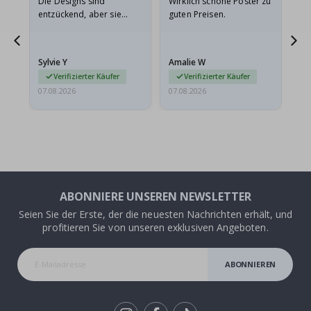
Die Designs sind
Wirklich schöne Poster zu
All
entzückend, aber sie
guten Preisen.
sollten flach in einem
stabilen Umschlag
versendet werden. Weil
Sylvie Y
Amalie W
Ka
sie…
Verifizierter Käufer
Verifizierter Käufer
07.08.2026
07.08.2026
07.
ABONNIERE UNSEREN NEWSLETTER
Seien Sie der Erste, der die neuesten Nachrichten erhält, und
profitieren Sie von unseren exklusiven Angeboten.
ABONNIEREN