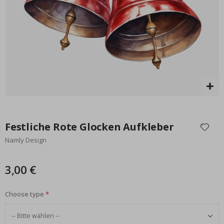
Special
17,00 €
Price
Zum
Anfang
Festliche Rote Glocken Aufkleber
der
Namly Design
Bildgalerie
springen
3,00 €
Choose type