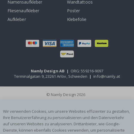
Namensaufkleber
Wandtattoos
Fliesenaufkleber
Poster
Aufkleber
Klebefolie
Namly Design AB
|
ORG: 559216-9097
Terminalgatan 9, 23261 Arlöv, Schweden
|
info@namly.at
© Namly Design 2026
Wir verwenden Cookies, um unsere Websites effizienter zu gestalten,
Ihre Benutzererfahrung zu personalisieren und den Datenverkehr
auf unseren Websites zu analysieren. Drittanbieter, wie Google-
Dienste, können ebenfalls Cookies verwenden, um personalisierte