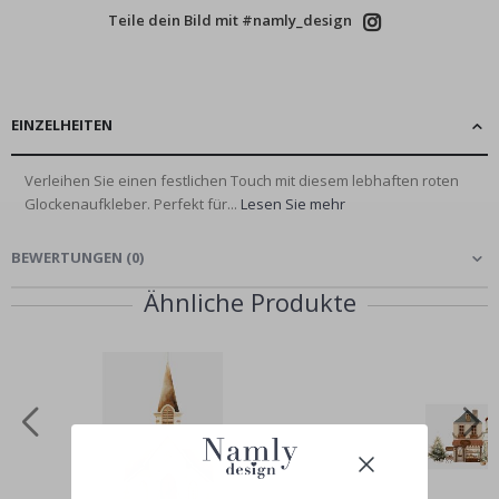
Teile dein Bild mit #namly_design
EINZELHEITEN
Verleihen Sie einen festlichen Touch mit diesem lebhaften roten
Glockenaufkleber. Perfekt für...
Lesen Sie mehr
BEWERTUNGEN
(
0
)
Ähnliche Produkte