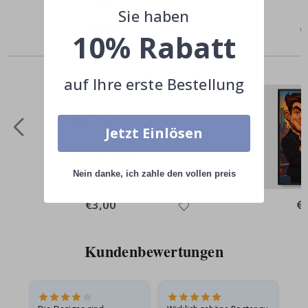
Sie haben
Special
€3,00
Sp
€
10% Rabatt
Price
Pr
Andere kauften auch
auf Ihre erste Bestellung
Jetzt Einlösen
Nein danke, ich zahle den vollen preis
Special
€3,00
Spe
€
Price
Pri
Kundenbewertungen