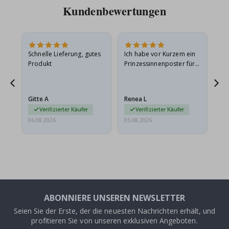
Kundenbewertungen
Schnelle Lieferung, gutes
Ich habe vor Kurzem ein
Ich
Produkt
Prinzessinnenposter für
das
meine Enkelin bestellt.
ge
Das Poster kam beim
Ra
Versand leicht
au
Gitte A
Renea L
Sa
beschädigt…
au
Verifizierter Käufer
Verifizierter Käufer
06.08.2026
05.08.2026
05.
ABONNIERE UNSEREN NEWSLETTER
Seien Sie der Erste, der die neuesten Nachrichten erhält, und
profitieren Sie von unseren exklusiven Angeboten.