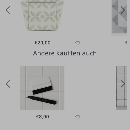
Special
€20,00
Spe
€
Price
Pri
Andere kauften auch
Special
€8,00
Sp
€
Price
Pr