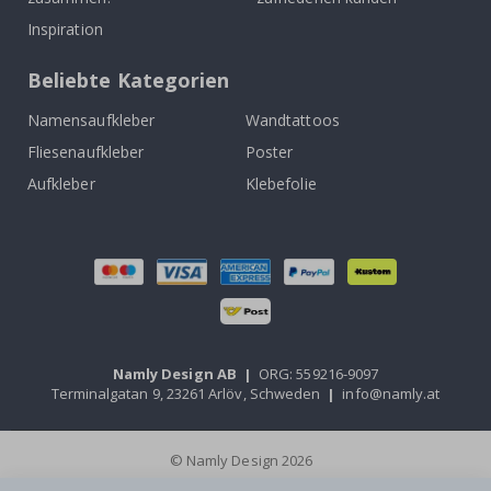
Inspiration
Beliebte Kategorien
Namensaufkleber
Wandtattoos
Fliesenaufkleber
Poster
Aufkleber
Klebefolie
Namly Design AB
|
ORG: 559216-9097
Terminalgatan 9, 23261 Arlöv, Schweden
|
info@namly.at
© Namly Design 2026