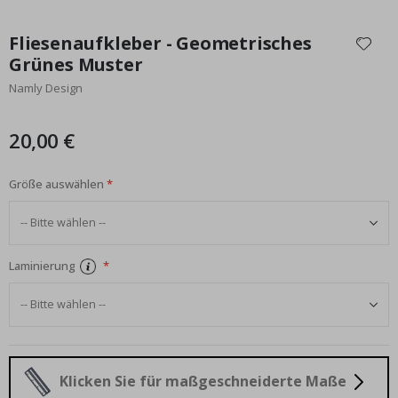
Zum
Anfang
Fliesenaufkleber - Geometrisches
der
Grünes Muster
Bildgalerie
Namly Design
springen
20,00 €
Größe auswählen
Laminierung
Klicken Sie für maßgeschneiderte Maße