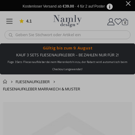
Kostenloser Versand ab
€39.00
· 4 für 2 auf Poster
4.1
Artike
von 1025 Bewertungen
0
Wagen
Gültig bis
zum 9. August
KAUF 3 SETS FLIESENAUFKLEBER – BEZAHLEN NUR FÜR 2!
Füge 3 Sets Fliesenaufkleber deinem Warenkorb hinzu, der Rabatt wird automatisch beim
Checkout angewendet!
FLIESENAUFKLEBER
FLIESENAUFKLEBER MARRAKECH & MUSTER
Sie könnten auch
Korb
Zum
darunter leiden ✔
Ende
Zur Kasse
der
Bildgalerie
springen