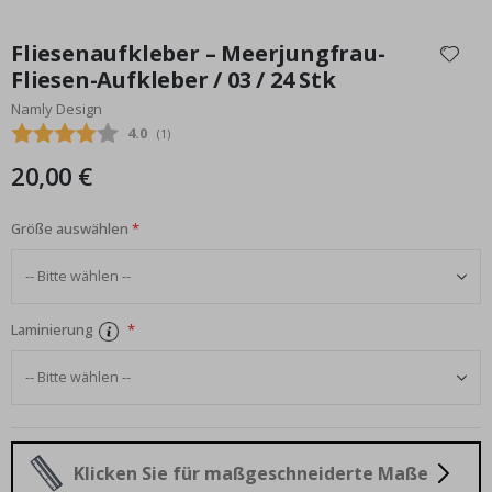
Zum
Anfang
Fliesenaufkleber – Meerjungfrau-
der
Fliesen-Aufkleber / 03 / 24 Stk
Bildgalerie
Namly Design
springen
Durchschnittliche Bewertung:
4.0
(
abgegebene bewertungen:
1
)
20,00 €
Größe auswählen
Laminierung
Klicken Sie für maßgeschneiderte Maße