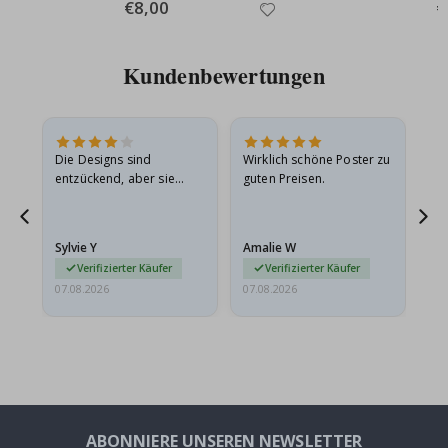
Special
€8,00
Sp
€
Price
Pr
Kundenbewertungen
Die Designs sind
Wirklich schöne Poster zu
All
entzückend, aber sie
guten Preisen.
sollten flach in einem
stabilen Umschlag
versendet werden. Weil
Sylvie Y
Amalie W
Ka
sie…
Verifizierter Käufer
Verifizierter Käufer
07.08.2026
07.08.2026
07.
ABONNIERE UNSEREN NEWSLETTER