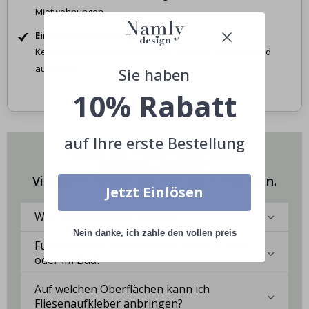
Mietwohnungen.
Einfache Anwendung
Keine Werkzeuge, kein Schmutz – einfach abziehen und
aufkleben.
Sie haben
10% Rabatt
auf Ihre erste Bestellung
Haben Sie Fragen zu unseren
Fliesenaufkleber?
Vielleicht finden Sie hier die Antworten.
Jetzt Einlösen
Was sind Fliesenaufkleber?
Nein danke, ich zahle den vollen preis
Funktionieren die Aufkleber in der Küche
oder im Bad?
Auf welchen Oberflächen kann ich
Fliesenaufkleber anbringen?