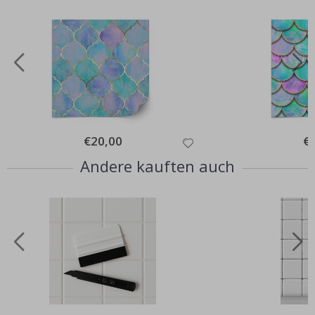
Special
€20,00
Spe
€
Price
Pri
Andere kauften auch