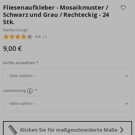
Anfang
Fliesenaufkleber - Mosaikmuster /
der
Schwarz und Grau / Rechteckig - 24
Bildgalerie
Stk.
springen
Namly Design
Durchschnittliche Bewertung:
4.0
(
abgegebene bewertungen:
1
)
9,00 €
Größe auswählen
Laminierung
Klicken Sie für maßgeschneiderte Maße