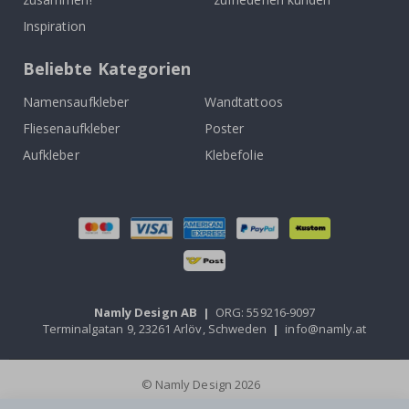
Inspiration
Beliebte Kategorien
Namensaufkleber
Wandtattoos
Fliesenaufkleber
Poster
Aufkleber
Klebefolie
Namly Design AB
|
ORG: 559216-9097
Terminalgatan 9, 23261 Arlöv, Schweden
|
info@namly.at
© Namly Design 2026