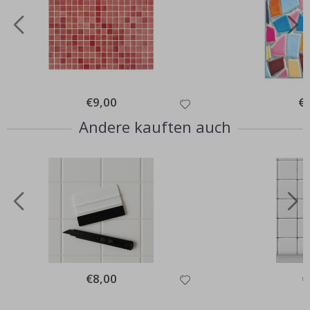
Special
€9,00
Spe
€
Price
Pri
Andere kauften auch
Special
€8,00
Sp
€
Price
Pr