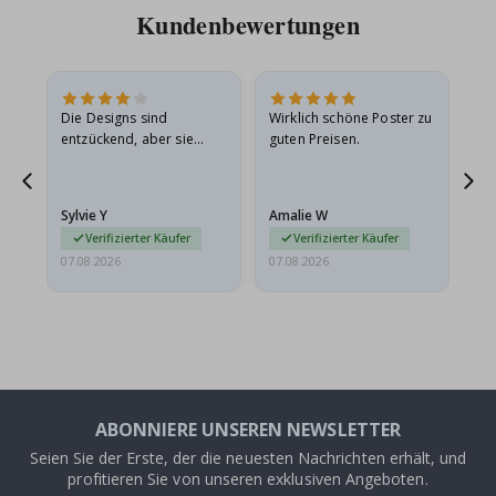
Kundenbewertungen
Die Designs sind
Wirklich schöne Poster zu
All
entzückend, aber sie
guten Preisen.
sollten flach in einem
stabilen Umschlag
versendet werden. Weil
Sylvie Y
Amalie W
Ka
sie…
Verifizierter Käufer
Verifizierter Käufer
07.08.2026
07.08.2026
07.
ABONNIERE UNSEREN NEWSLETTER
Seien Sie der Erste, der die neuesten Nachrichten erhält, und
profitieren Sie von unseren exklusiven Angeboten.