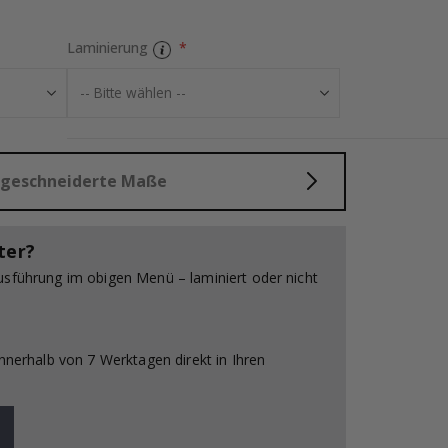
Laminierung
Grau und Weiße
aßgeschneiderte Maße
ter?
usführung im obigen Menü – laminiert oder nicht
innerhalb von 7 Werktagen direkt in Ihren