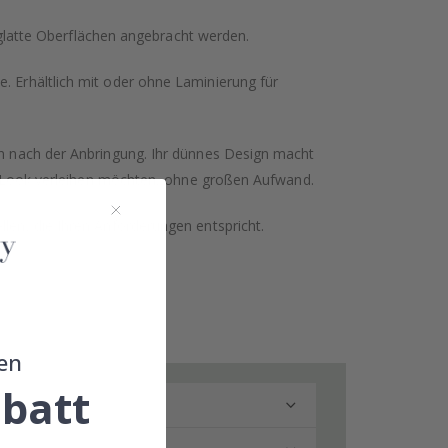
glatte Oberflächen angebracht werden.
. Erhältlich mit oder ohne Laminierung für
hen nach der Anbringung. Ihr dünnes Design macht
hen Look verleihen möchten, ohne großen Aufwand.
llen, die Ihren Anforderungen entspricht.
en
batt