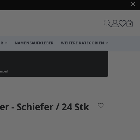
Artike
0
Wagen
ER
NAMENSAUFKLEBER
WEITERE KATEGORIEN
endet!
Korb
Zur Kasse
r - Schiefer / 24 Stk
che Bewertung:
wertungen: