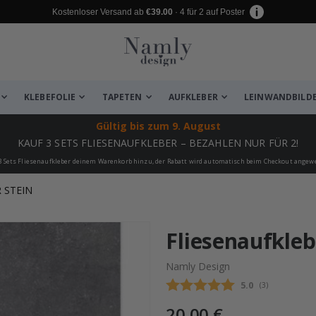
Kostenloser Versand ab
€39.00
· 4 für 2 auf Poster
KLEBEFOLIE
TAPETEN
AUFKLEBER
LEINWANDBILD
Gültig bis
zum 9. August
KAUF 3 SETS FLIESENAUFKLEBER – BEZAHLEN NUR FÜR 2!
3 Sets Fliesenaufkleber deinem Warenkorb hinzu, der Rabatt wird automatisch beim Checkout angew
 STEIN
 leiden ✔
Fliesenaufklebe
Namly Design
Durchschnittli
5.0
(
abgegebene be
3
)
20,00 €