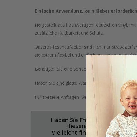
Einfache Anwendung, kein Kleber erforderlic
Hergestellt aus hochwertigem deutschen Vinyl, mit 
zusätzliche Haltbarkeit und Schutz.
Unsere Fliesenaufkleber sind nicht nur strapazierf
sie extrem flexibel und einfach anzubringen. Perfe
Benötigen Sie eine Sondergröße? Klicken Sie auf di
Haben Sie eine glatte Wand? Schauen Sie sich auch
Für spezielle Anfragen, wie größere Bestellungen o
Haben Sie Fragen zu unseren
Fliesenaufkleber?
Vielleicht finden Sie hier die