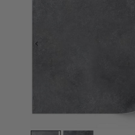
Fliesenaufkleber - Marmor / Hellbraun / Abziehen