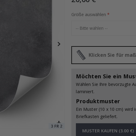
Größe auswählen
 und aufkleben / 24 Stk
Special
20,00 €
Price
Klicken Sie für m
Möchten Sie ein Mus
Wählen Sie Ihre bevorzugte A
laminiert.
Produktmuster
Ein Muster (10 x 10 cm) wird 
Briefkasten geliefert.
MUSTER KAUFEN (3.00 €)