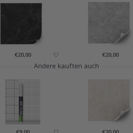
Special
Special
€20,00
€20,00
Price
Price
Andere kauften auch
Special
Special
€9,00
€20,00