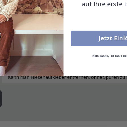
Funktionieren die Aufkleber in der Küche oder im Bad?
auf Ihre erste 
Auf welchen Oberflächen kann ich Fliesenaufkleber anb
Wie bringe ich die Fliesenaufkleber an?
Jetzt Ein
Wie werden die Fliesenaufkleber geliefert?
Wie reinige ich die Fläche?
Nein danke, ich zahle de
Was mache ich, wenn ich weitere Fragen habe?
Kann man Fliesenaufkleber entfernen, ohne Spuren zu 