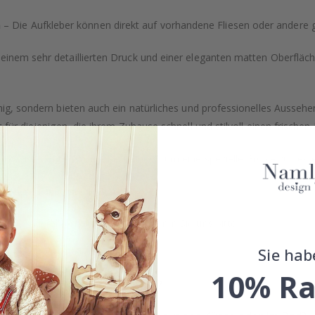
h
– Die Aufkleber können direkt auf vorhandene Fliesen oder andere 
einem sehr detaillierten Druck und einer eleganten matten Oberfläche
ähig, sondern bieten auch ein natürliches und professionelles Ausse
kt für diejenigen, die ihrem Zuhause schnell und stilvoll einen frisc
e Registerkarte "Sonderbestellung", um eine spezielle Größe zu beste
 unsere Tapetenkollektion an!
der Sonderanfertigungen, kontaktieren Sie uns bitte.
Sie hab
10% Ra
Was sind Fliesenaufkleber?