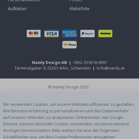
Aufkleber
Klebefolie
Namly Design AB
|
ORG: 559216-9097
Terminalgatan 9, 23261 Arlöv, Schweden
|
info@namly.at
© Namly Design 2026
Wir verwenden Cookies, um unsere Websites effizienter zu gestalten,
Ihre Benutzererfahrung zu personalisieren und den Datenverkehr
auf unseren Websites zu analysieren. Drittanbieter, wie Google-
Dienste, können ebenfalls Cookies verwenden, um personalisierte
Anzeigen bereitzustellen. Bitte wählen Sie eine der folgenden
Schaltflächen aus, um Ihre Cookie-Präferenzen anzugeben.