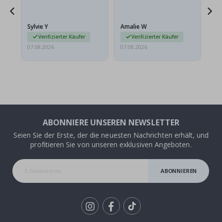
sollten flach in einem
stabilen Umschlag
versendet werden. Weil
Sylvie Y
Amalie W
Ka
sie…
Verifizierter Käufer
Verifizierter Käufer
07.08.2026
07.08.2026
07.
ABONNIERE UNSEREN NEWSLETTER
Seien Sie der Erste, der die neuesten Nachrichten erhält, und
profitieren Sie von unseren exklusiven Angeboten.
ABONNIEREN
Tik