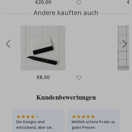
Special
€20,00
Spe
€
Price
Pri
Andere kauften auch
Special
€8,00
Sp
€
Price
Pr
Kundenbewertungen
Die Designs sind
Wirklich schöne Poster zu
All
entzückend, aber sie
guten Preisen.