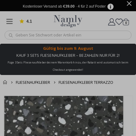
Kostenloser Versand ab
€39.00
· 4 für 2 auf Poster
4.1
Artike
von 1030 Bewertungen
0
Wagen
Gültig bis
zum 9. August
KAUF 3 SETS FLIESENAUFKLEBER – BEZAHLEN NUR FÜR 2!
Füge 3 Sets Fliesenaufkleber deinem Warenkorb hinzu, der Rabatt wird automatisch beim
Checkout angewendet!
FLIESENAUFKLEBER
FLIESENAUFKLEBER TERRAZZO
Sie könnten auch
Korb
Zum
darunter leiden ✔
Ende
Zur Kasse
der
Bildgalerie
springen