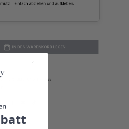
mutz – einfach abziehen und aufkleben.
IN DEN WARENKORB LEGEN
 €
LIEFERUNG 4-7 TAGE
IE
en
batt