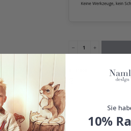
Keine Werkzeuge, kein Sch
ID
11866
KOSTENLOSER VERSAND AB 39
100% ZUFRIEDENHEITSGARANT
Sie hab
10% Ra