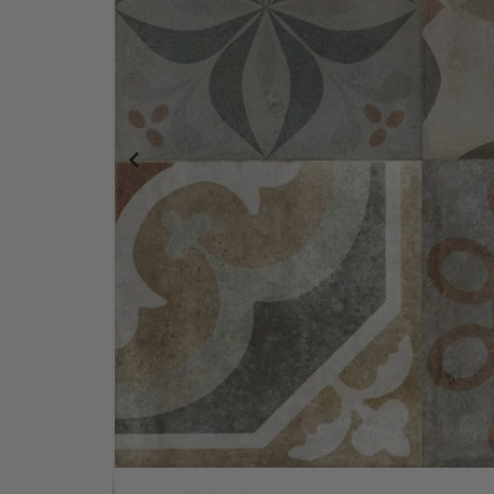
Fliesenaufkleber – Dunkles meergrünes Muster /