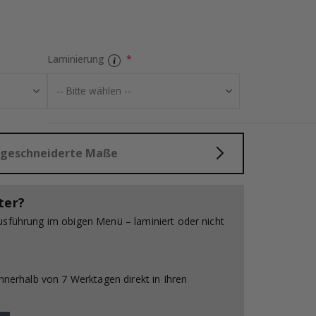
Fliesenaufkleb
Laminierung
aßgeschneiderte Maße
ter?
usführung im obigen Menü – laminiert oder nicht
innerhalb von 7 Werktagen direkt in Ihren