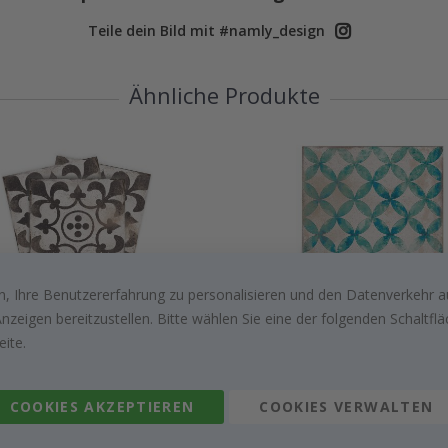
Teile dein Bild mit #namly_design
Ähnliche Produkte
, Ihre Benutzererfahrung zu personalisieren und den Datenverkehr au
Special
Special
€20,00
€20,00
zeigen bereitzustellen. Bitte wählen Sie eine der folgenden Schaltf
Price
Price
eite.
Andere kauften auch
COOKIES AKZEPTIEREN
COOKIES VERWALTEN