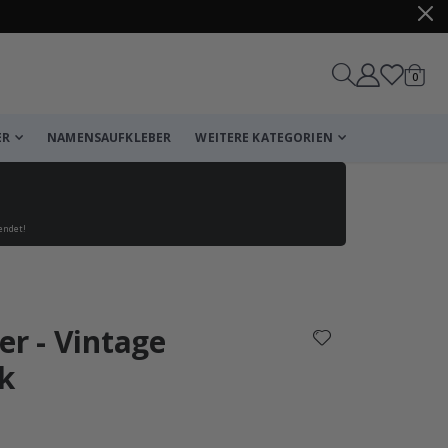
Artike
0
Wagen
ER
NAMENSAUFKLEBER
WEITERE KATEGORIEN
endet!
Korb
Zur Kasse
er - Vintage
k
che Bewertung:
wertungen: