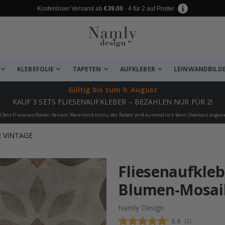
Kostenloser Versand ab
€39.00
· 4 für 2 auf Poster
KLEBEFOLIE
TAPETEN
AUFKLEBER
LEINWANDBILD
Gültig bis
zum 9. August
KAUF 3 SETS FLIESENAUFKLEBER – BEZAHLEN NUR FÜR 2!
3 Sets Fliesenaufkleber deinem Warenkorb hinzu, der Rabatt wird automatisch beim Checkout angew
 VINTAGE
 leiden ✔
Fliesenaufkleb
Blumen-Mosai
Namly Design
Durchschnittli
5.0
(
abgegebene be
2
)