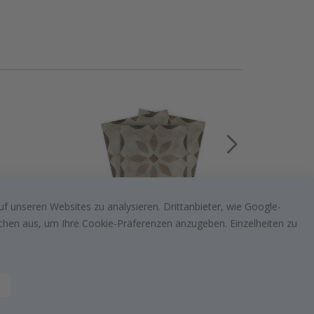
f unseren Websites zu analysieren. Drittanbieter, wie Google-
Special
€20,00
lächen aus, um Ihre Cookie-Präferenzen anzugeben. Einzelheiten zu
Price