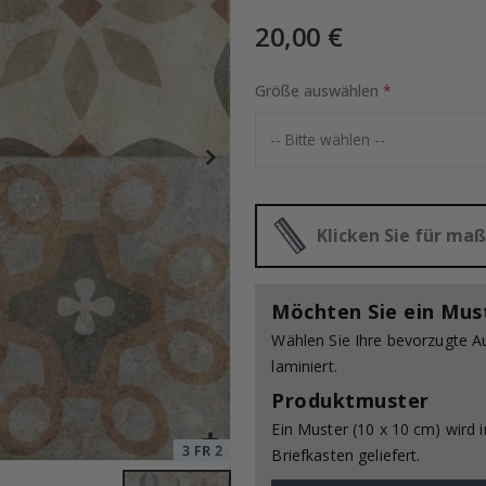
20,00 €
 24er-Set
Größe auswählen
Special
20,00 €
Price
Klicken Sie für m
Möchten Sie ein Mus
Wählen Sie Ihre bevorzugte A
laminiert.
Produktmuster
Ein Muster (10 x 10 cm) wird 
Briefkasten geliefert.