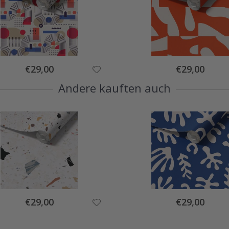
Special
Special
€29,00
€29,00
Price
Price
Andere kauften auch
Special
Special
€29,00
€29,00
Price
Price