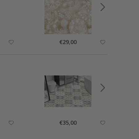
Special
€29,00
Price
Special
€35,00
Price