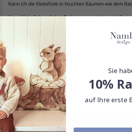
Kann ich die Klebefolie in feuchten Räumen wie dem B
Kann Klebefolie auf dem Boden verwendet werden?
Wie bringe ich die Klebefolie an?
Wie reinige ich die Oberfläche?
Kann ich eine maßgeschneiderte Lösung erhalten?
Sie hab
Wie langlebig ist die Klebefolie?
10% Ra
Lässt sich die Klebefolie rückstandslos entfernen?
Auf welchen Oberflächen haftet die Klebefolie am beste
auf Ihre erste 