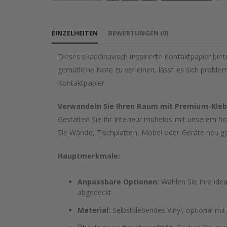
Zum
Anfang
EINZELHEITEN
BEWERTUNGEN
(
0
)
der
Bildgalerie
Dieses skandinavisch inspirierte Kontaktpapier b
springen
gemütliche Note zu verleihen, lässt es sich problem
Kontaktpapier.
Verwandeln Sie Ihren Raum mit Premium-Kleb
Gestalten Sie Ihr Interieur mühelos mit unserem hoc
Sie Wände, Tischplatten, Möbel oder Geräte neu ge
Hauptmerkmale:
Anpassbare Optionen:
Wählen Sie Ihre idea
abgedeckt.
Material:
Selbstklebendes Vinyl, optional mit