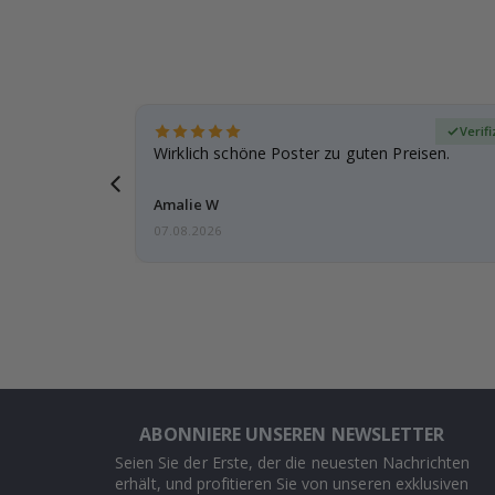
zierter Käufer
Verifi
eschenke
Wirklich schöne Poster zu guten Preisen.
g, ich bin
Amalie W
07.08.2026
ABONNIERE UNSEREN NEWSLETTER
Seien Sie der Erste, der die neuesten Nachrichten
erhält, und profitieren Sie von unseren exklusiven