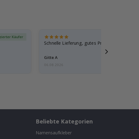
izierter Käufer
Verif
Schnelle Lieferung, gutes Produkt
Gitte A
06.08.2026
Beliebte Kategorien
Namensaufkleber