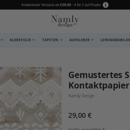
Kostenloser Versand ab
€39.00
· 4 für 2 auf Poster
KLEBEFOLIE
TAPETEN
AUFKLEBER
LEINWANDBILD
 leiden ✔
Gemustertes S
Kontaktpapier
Namly Design
29,00 €
Größe auswählen