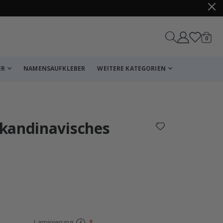
Artike
0
Wagen
ER
NAMENSAUFKLEBER
WEITERE KATEGORIEN
Korb
Zur Kasse
kandinavisches
Fliesenaufklebe
Laminierung