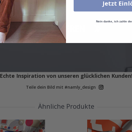
Jetzt Ein
Nein danke, ich zahle de
Echte Inspiration von unseren glücklichen Kunden
Teile dein Bild mit #namly_design
Ähnliche Produkte