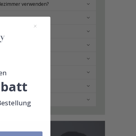
adezimmer verwenden?
en
batt
n?
Bestellung