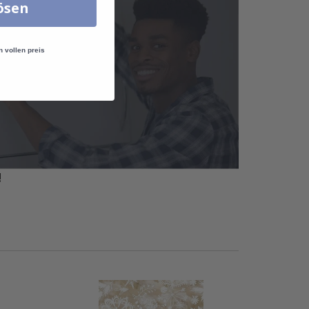
lösen
n vollen preis
!