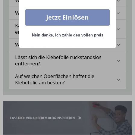
Wie bringe ich die Klebefolie an?
Wie reinige ich die Oberfläche?
Jetzt Einlösen
Kann ich eine maßgeschneiderte Lösung
erhalten?
Nein danke, ich zahle den vollen preis
Wie langlebig ist die Klebefolie?
Lässt sich die Klebefolie rückstandslos
entfernen?
Auf welchen Oberflächen haftet die
Klebefolie am besten?