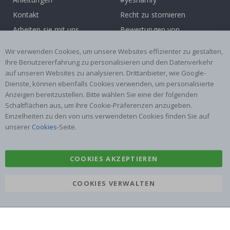
Kontakt
Recht zu stornieren
Arbeiten sie mit uns
Bewertungen von
zusammen!
zufriedenen kunden
Wir verwenden Cookies, um unsere Websites effizienter zu gestalten,
Inspiration
Ihre Benutzererfahrung zu personalisieren und den Datenverkehr
auf unseren Websites zu analysieren. Drittanbieter, wie Google-
Beliebte Kategorien
Dienste, können ebenfalls Cookies verwenden, um personalisierte
Anzeigen bereitzustellen. Bitte wählen Sie eine der folgenden
Namensaufkleber
Wandtattoos
Schaltflächen aus, um Ihre Cookie-Präferenzen anzugeben.
Fliesenaufkleber
Poster
Einzelheiten zu den von uns verwendeten Cookies finden Sie auf
unserer
Cookies
-Seite.
Aufkleber
Klebefolie
COOKIES AKZEPTIEREN
COOKIES VERWALTEN
Namly Design AB
|
ORG: 559216-9097
Terminalgatan 9, 23261 Arlöv, Schweden
|
info@namly.at