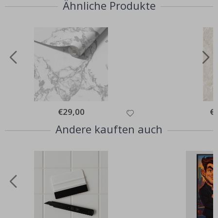
Ähnliche Produkte
Special
€29,00
Spe
€
Price
Pri
Andere kauften auch