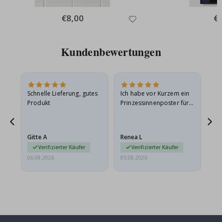
Special
€8,00
Spe
€
Price
Pri
Kundenbewertungen
Schnelle Lieferung, gutes
Ich habe vor Kurzem ein
Ich
Produkt
Prinzessinnenposter für
das
ts
meine Enkelin bestellt.
ge
Das Poster kam beim
Ra
at
Versand leicht
au
Gitte A
Renea L
Sa
beschädigt…
au
Verifizierter Käufer
Verifizierter Käufer
06.08.2026
05.08.2026
05.