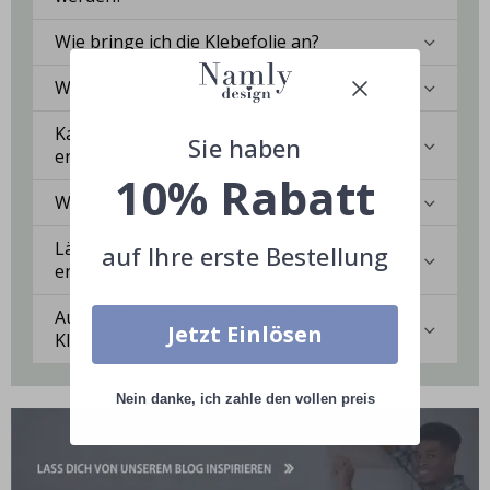
Wie bringe ich die Klebefolie an?
Wie reinige ich die Oberfläche?
Kann ich eine maßgeschneiderte Lösung
Sie haben
erhalten?
10% Rabatt
Wie langlebig ist die Klebefolie?
Lässt sich die Klebefolie rückstandslos
auf Ihre erste Bestellung
entfernen?
Auf welchen Oberflächen haftet die
Jetzt Einlösen
Klebefolie am besten?
Nein danke, ich zahle den vollen preis