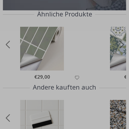
Ähnliche Produkte
Special
€29,00
Spe
€
Price
Pri
Andere kauften auch