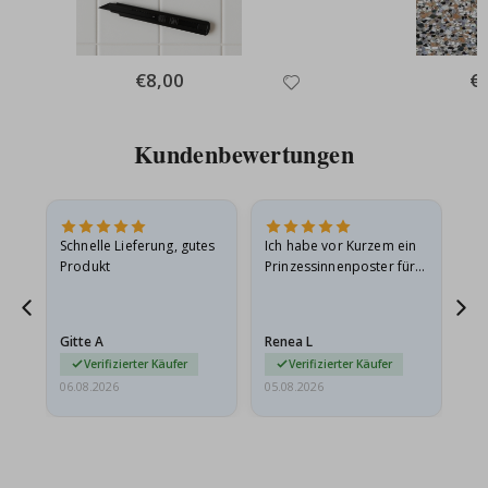
Special
€8,00
Spe
€
Price
Pri
Kundenbewertungen
Schnelle Lieferung, gutes
Ich habe vor Kurzem ein
Ich
Produkt
Prinzessinnenposter für
das
ts
meine Enkelin bestellt.
ge
Das Poster kam beim
Ra
at
Versand leicht
au
Gitte A
Renea L
Sa
beschädigt…
au
Verifizierter Käufer
Verifizierter Käufer
06.08.2026
05.08.2026
05.