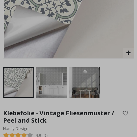
Special
29,00 €
Price
Zum
Anfang
Klebefolie - Vintage Fliesenmuster /
der
Peel and Stick
Bildgalerie
Namly Design
springen
Durchschnittliche Bewertung:
4.0
(
abgegebene bewertungen:
2
)