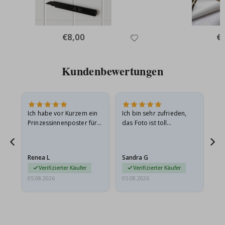
Special
€8,00
Spe
€
Price
Pri
Kundenbewertungen
Ich habe vor Kurzem ein
Ich bin sehr zufrieden,
Su
 Die
Prinzessinnenposter für
das Foto ist toll
 in
meine Enkelin bestellt.
geworden und der
t
Das Poster kam beim
Rahmen sieht auch super
Versand leicht
aus. Die Lieferung war
Renea L
Sandra G
Al
beschädigt…
außerdem…
Verifizierter Käufer
Verifizierter Käufer
05.08.2026
05.08.2026
05.