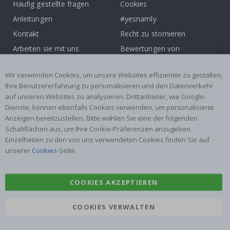
Häufig gestellte fragen
Cookies
Anleitungen
#yesnamly
Kontakt
Recht zu stornieren
Arbeiten sie mit uns
Bewertungen von
zusammen!
zufriedenen kunden
Wir verwenden Cookies, um unsere Websites effizienter zu gestalten,
Inspiration
Ihre Benutzererfahrung zu personalisieren und den Datenverkehr
auf unseren Websites zu analysieren. Drittanbieter, wie Google-
Beliebte Kategorien
Dienste, können ebenfalls Cookies verwenden, um personalisierte
Namensaufkleber
Wandtattoos
Anzeigen bereitzustellen. Bitte wählen Sie eine der folgenden
Schaltflächen aus, um Ihre Cookie-Präferenzen anzugeben.
Fliesenaufkleber
Poster
Einzelheiten zu den von uns verwendeten Cookies finden Sie auf
Aufkleber
Klebefolie
unserer
Cookies
-Seite.
COOKIES AKZEPTIEREN
COOKIES VERWALTEN