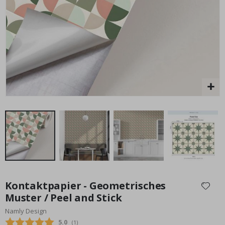
Special
29,00 €
Price
Zum
Anfang
Kontaktpapier - Geometrisches
der
Muster / Peel and Stick
Bildgalerie
Namly Design
springen
Durchschnittliche Bewertung:
5.0
(
abgegebene bewertungen:
1
)