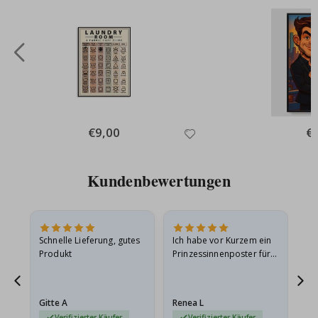
Special
€9,00
Spe
€
Price
Pri
Kundenbewertungen
Schnelle Lieferung, gutes
Ich habe vor Kurzem ein
Ich
Produkt
Prinzessinnenposter für
das
ts
meine Enkelin bestellt.
ge
Das Poster kam beim
Ra
at
Versand leicht
au
Gitte A
Renea L
Sa
beschädigt…
au
Verifizierter Käufer
Verifizierter Käufer