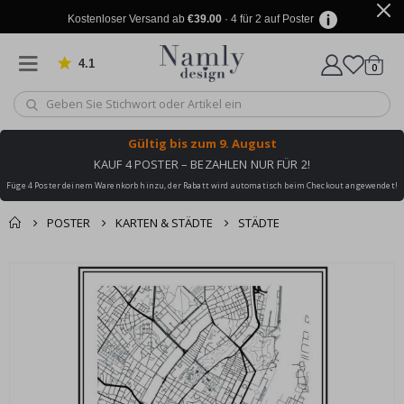
Kostenloser Versand ab
€39.00
· 4 für 2 auf Poster
4.1
Artike
von 1021 Bewertungen
0
Wagen
Gültig bis
zum 9. August
KAUF 4 POSTER – BEZAHLEN NUR FÜR 2!
Füge 4 Poster deinem Warenkorb hinzu, der Rabatt wird automatisch beim Checkout angewendet!
POSTER
KARTEN & STÄDTE
STÄDTE
Sie könnten auch
Korb
Zum
darunter leiden ✔
Ende
Zur Kasse
der
Bildgalerie
springen