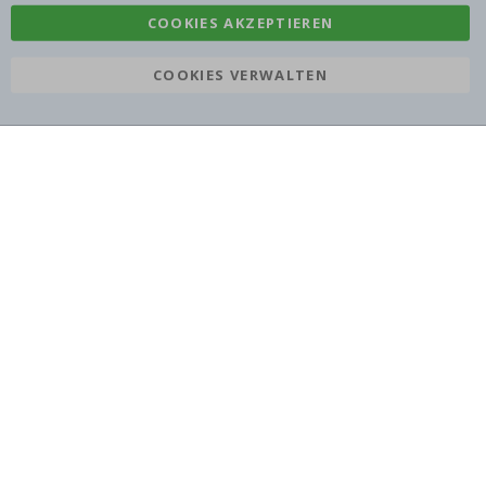
COOKIES AKZEPTIEREN
COOKIES VERWALTEN
Namly Design AB
|
ORG: 559216-9097
Terminalgatan 9, 23261 Arlöv, Schweden
|
info@namly.at
© Namly Design 2026