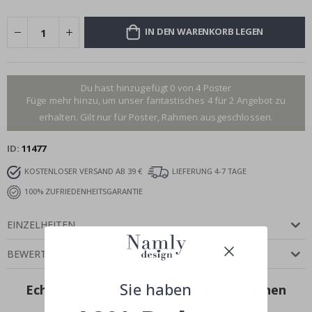
IN DEN WARENKORB LEGEN
Du hast hinzugefügt 0 von 4 Poster
Füge mehr hinzu, um unser fantastisches 4 für 2 Angebot zu
erhalten. Gilt nur für Poster, Rahmen ausgeschlossen.
ID
11477
KOSTENLOSER VERSAND AB 39 €
LIEFERUNG 4-7 TAGE
100% ZUFRIEDENHEITSGARANTIE
EINZELHEITEN
BEWERTUNGEN
(
0
)
Sie haben
Echte Inspiration von unseren glücklichen
Kunden!