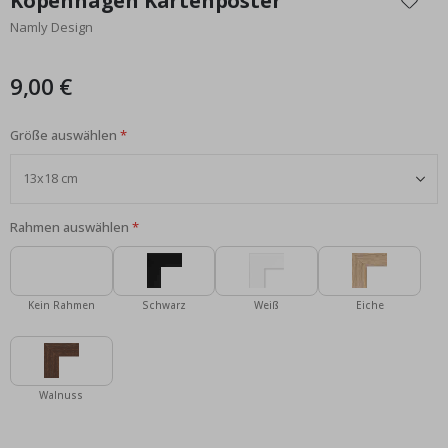
Kopenhagen Kartenposter
der
Namly Design
Bildgalerie
springen
9,00 €
Größe auswählen
Rahmen auswählen
Kein Rahmen
Schwarz
Weiß
Eiche
Walnuss