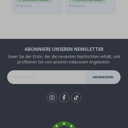
06.08.2026
05.08.2026
05.
ABONNIERE UNSEREN NEWSLETTER
Seien Sie der Erste, der die neuesten Nachrichten erhält, und
profitieren Sie von unseren exklusiven Angeboten.
ABONNIEREN
Tik
To
k