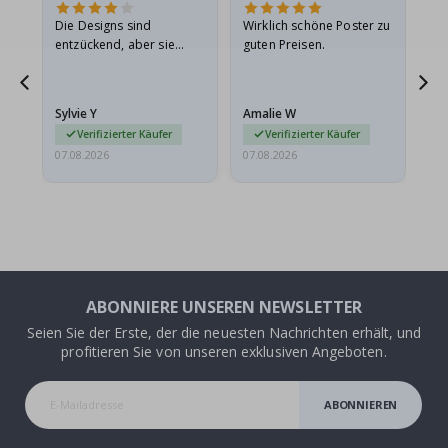
Die Designs sind
Wirklich schöne Poster zu
All
entzückend, aber sie
guten Preisen.
sollten flach in einem
stabilen Umschlag
versendet werden. Weil
Sylvie Y
Amalie W
Ka
sie…
Verifizierter Käufer
Verifizierter Käufer
07.08.2026
07.08.2026
07.
ABONNIERE UNSEREN NEWSLETTER
Seien Sie der Erste, der die neuesten Nachrichten erhält, und
profitieren Sie von unseren exklusiven Angeboten.
ABONNIEREN