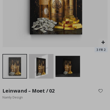
Special
39,00 €
Price
Zum
Anfang
Leinwand – Moet / 02
der
Namly Design
Bildgalerie
springen