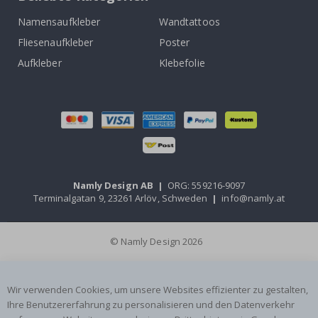
Namensaufkleber
Wandtattoos
Fliesenaufkleber
Poster
Aufkleber
Klebefolie
Namly Design AB
|
ORG: 559216-9097
Terminalgatan 9, 23261 Arlöv, Schweden
|
info@namly.at
© Namly Design 2026
Wir verwenden Cookies, um unsere Websites effizienter zu gestalten,
Ihre Benutzererfahrung zu personalisieren und den Datenverkehr