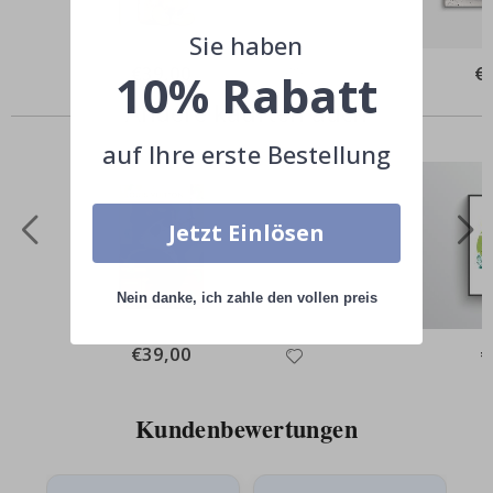
Sie haben
Special
€39,00
Spe
€
10% Rabatt
Price
Pri
Andere kauften auch
auf Ihre erste Bestellung
Jetzt Einlösen
Nein danke, ich zahle den vollen preis
Special
€39,00
Sp
€
Price
Pr
Kundenbewertungen