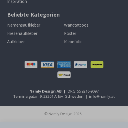
Inspiration
Beliebte Kategorien
Namensaufkleber
Wandtattoos
Fliesenaufkleber
Poster
Aufkleber
Klebefolie
Namly Design AB
|
ORG: 559216-9097
Terminalgatan 9, 23261 Arlöv, Schweden
|
info@namly.at
© Namly Design 2026