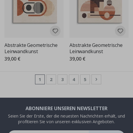
Abstrakte Geometrische
Abstrakte Geometrische
Leinwandkunst
Leinwandkunst
39,00 €
39,00 €
Seite
Sie lesen gerade die Seite
Seite
Seite
Seite
Seite
Seite
Weiter
1
2
3
4
5
ABONNIERE UNSEREN NEWSLETTER
Seien Sie der Erste, der die neuesten Nachrichten erhält, und
profitieren Sie von unseren exklusiven Angeboten.