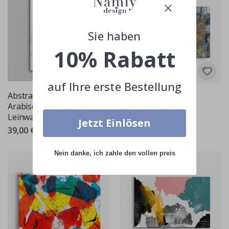
Sie haben
10% Rabatt
auf Ihre erste Bestellung
Abstrakte Blumen
Abstrakte Blätter
Arabische Kalligrafie
Leinwand Kunst
Leinwand
39,00 €
Jetzt Einlösen
39,00 €
Nein danke, ich zahle den vollen preis