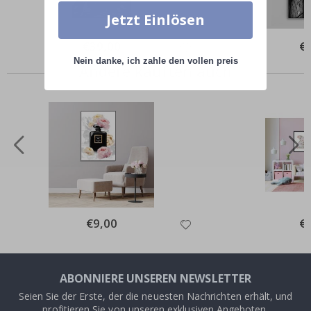
Jetzt Einlösen
Special
€39,00
Spe
€
Price
Pri
Nein danke, ich zahle den vollen preis
Andere kauften auch
Special
€9,00
Spe
€
Price
Pri
ABONNIERE UNSEREN NEWSLETTER
Seien Sie der Erste, der die neuesten Nachrichten erhält, und
profitieren Sie von unseren exklusiven Angeboten.