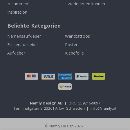
zusammen!
zufriedenen kunden
Inspiration
Beliebte Kategorien
Namensaufkleber
Wandtattoos
Fliesenaufkleber
Poster
Aufkleber
Klebefolie
Namly Design AB
|
ORG: 559216-9097
Terminalgatan 9, 23261 Arlöv, Schweden
|
info@namly.at
© Namly Design 2026