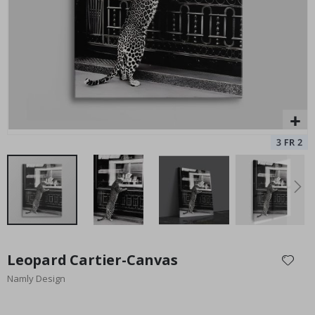
al
Special
9,00 €
Price
Zum
Anfang
Leopard Cartier-Canvas
der
Namly Design
Bildgalerie
springen