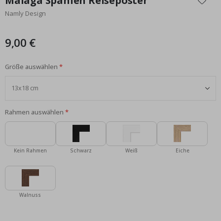
Malaga Spanien Reiseposter
der
Namly Design
Bildgalerie
springen
9,00 €
Größe auswählen
Rahmen auswählen
Kein Rahmen
Schwarz
Weiß
Eiche
Walnuss