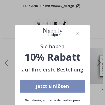
Teile dein Bild mit #namly_design
Ähnliche Produkte
Sie haben
10% Rabatt
auf Ihre erste Bestellung
Jetzt Einlösen
Special
€9,00
Sp
€
Price
Pr
Andere kauften auch
Nein danke, ich zahle den vollen preis