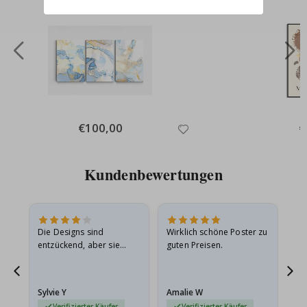
Special
€100,00
Sp
€
Price
Pr
Kundenbewertungen
Die Designs sind
Wirklich schöne Poster zu
All
entzückend, aber sie
guten Preisen.
sollten flach in einem
stabilen Umschlag
versendet werden. Weil
Sylvie Y
Amalie W
Ka
sie…
Verifizierter Käufer
Verifizierter Käufer