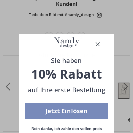
Kunden!
Teile dein Bild mit #namly_design
Ähnliche Produkte
Sie haben
10% Rabatt
auf Ihre erste Bestellung
Jetzt Einlösen
Special
€19,00
Spe
€
Price
Pri
Andere kauften auch
Nein danke, ich zahle den vollen preis