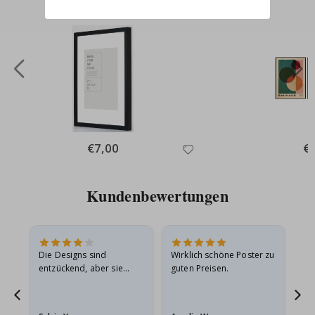
Special
€7,00
Spe
€
Price
Pri
Kundenbewertungen
Die Designs sind
Wirklich schöne Poster zu
All
entzückend, aber sie
guten Preisen.
sollten flach in einem
stabilen Umschlag
versendet werden. Weil