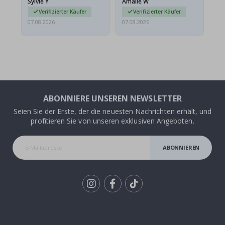
Sylvie Y
Amalie W
Ka
sie…
Verifizierter Käufer
Verifizierter Käufer
07.08.2026
07.08.2026
07.
ABONNIERE UNSEREN NEWSLETTER
Seien Sie der Erste, der die neuesten Nachrichten erhält, und
profitieren Sie von unseren exklusiven Angeboten.
ABONNIEREN
Tik
To
k