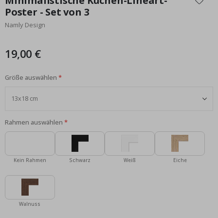
Minimalistische Küchen-Lineart-
der
Poster - Set von 3
Bildgalerie
Namly Design
springen
19,00 €
Größe auswählen
Rahmen auswählen
Kein Rahmen
Schwarz
Weiß
Eiche
Walnuss