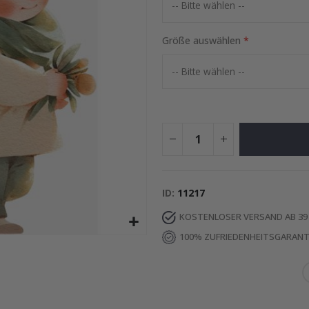
Special
24,00 €
Price
Größe auswählen
ID
11217
KOSTENLOSER VERSAND AB 39
100% ZUFRIEDENHEITSGARANT