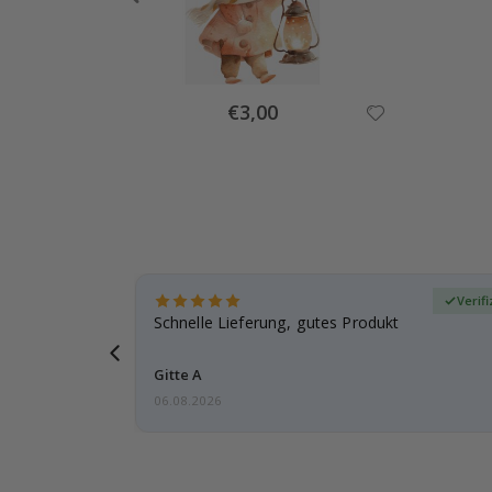
Special
€3,00
Price
zierter Käufer
Verif
ar
Schnelle Lieferung, gutes Produkt
e einen
Gitte A
06.08.2026