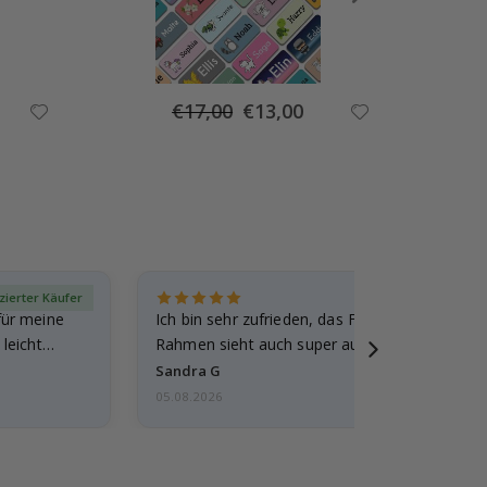
Special
€17,00
€13,00
Price
izierter Käufer
Verif
für meine
Ich bin sehr zufrieden, das Foto ist toll gewo
leicht
Rahmen sieht auch super aus. Die Lieferung 
außerdem…
Sandra G
05.08.2026