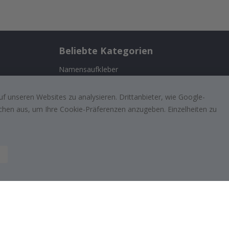
Beliebte Kategorien
Namensaufkleber
Wandtattoos
n
f unseren Websites zu analysieren. Drittanbieter, wie Google-
Fliesenaufkleber
lächen aus, um Ihre Cookie-Präferenzen anzugeben. Einzelheiten zu
ufriedenen
Poster
Aufkleber
Klebefolie