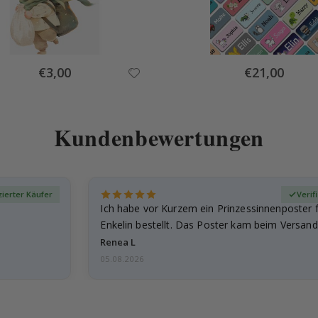
Special
Special
€3,00
€21,00
Price
Price
Kundenbewertungen
izierter Käufer
Verif
Ich habe vor Kurzem ein Prinzessinnenposter 
Enkelin bestellt. Das Poster kam beim Versand 
beschädigt…
Renea L
05.08.2026