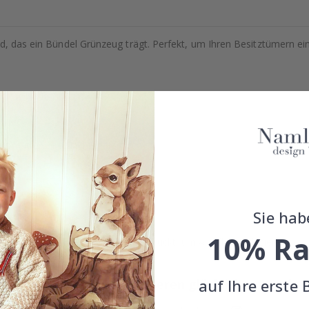
nd, das ein Bündel Grünzeug trägt. Perfekt, um Ihren Besitztümern ei
, Notizbücher und mehr.
erfügbar.
t matter Oberfläche gefertigt.
ein sauberes Aussehen.
Sie hab
ckstände zu hinterlassen.
10% Ra
en paarweise auf einem Bogen gedruckt, um Abfall zu reduzieren.
auf Ihre erste 
Echte Inspiration von unseren glücklichen Kunden