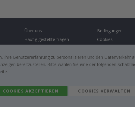
Über uns
Bedingungen
Häufig gestellte fragen
Cookies
Anleitungen
#yesnamly
Kontakt
Recht zu storniere
, Ihre Benutzererfahrung zu personalisieren und den Datenverkehr au
zeigen bereitzustellen. Bitte wählen Sie eine der folgenden Schaltf
Arbeiten sie mit uns zusammen!
Bewertungen von z
eite.
kunden
Inspiration
COOKIES AKZEPTIEREN
COOKIES VERWALTEN