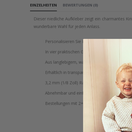
EINZELHEITEN
BEWERTUNGEN
(
0
)
Dieser niedliche Aufkleber zeigt ein charmantes Ki
wunderbare Wahl für jeden Anlass.
Personalisieren Sie Laptops, Wasserflaschen
In vier praktischen Größen für jedes Projekt v
Aus langlebigem, wasserabweisendem Vinyl mi
Erhältlich in transparenter und weißer Farbe.
3,2 mm (1/8 Zoll) Rand um jedes Design für 
Abnehmbar und einfach anzubringen, ohne Rü
Bestellungen mit 2+ kleinen Aufklebern werd