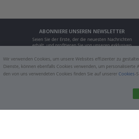
ABONNIERE UNSEREN NEWSLETTER
Seien Sie der Erste, der die neuesten Nachrichten
erhält, und profitieren Sie von unseren exklusiven
Angeboten.
Wir verwenden Cookies, um unsere Websites effizienter zu gestalten
Dienste, können ebenfalls Cookies verwenden, um personalisierte An
ABONNIEREN
den von uns verwendeten Cookies finden Sie auf unserer
Cookies
-S
Tik
To
k
4.1
/5
VON 1025 BEWERTUNGEN