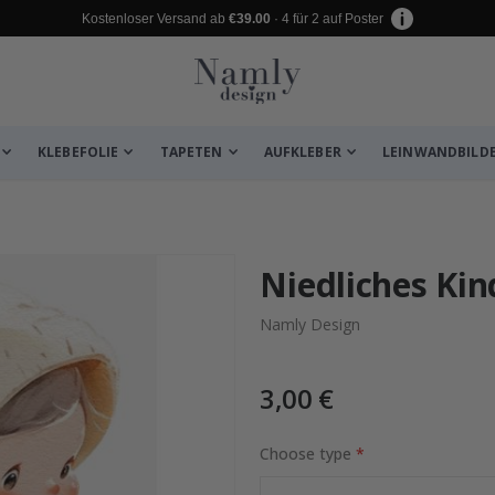
Kostenloser Versand ab
€39.00
· 4 für 2 auf Poster
KLEBEFOLIE
TAPETEN
AUFKLEBER
LEINWANDBILD
 leiden ✔
Niedliches Kin
Namly Design
3,00 €
Choose type