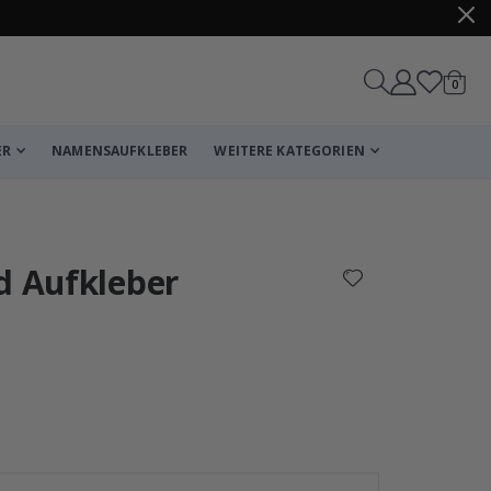
Artike
0
Wagen
ER
NAMENSAUFKLEBER
WEITERE KATEGORIEN
Korb
Zur Kasse
d Aufkleber
Personalisiert