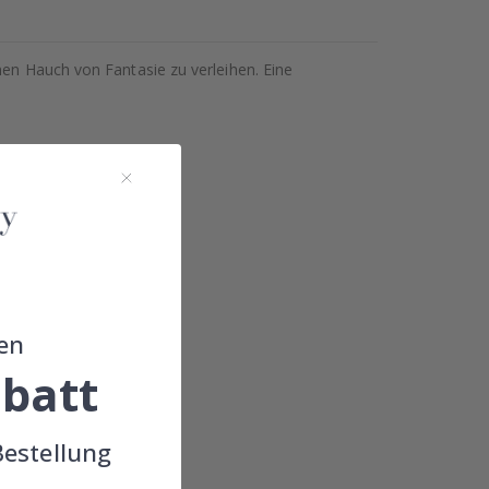
nen Hauch von Fantasie zu verleihen. Eine
en
batt
Bestellung
!