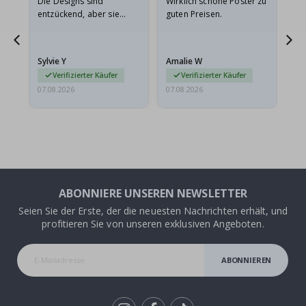
Die Designs sind
Wirklich schöne Poster zu
All
entzückend, aber sie
guten Preisen.
sollten flach in einem
stabilen Umschlag
versendet werden. Weil
Sylvie Y
Amalie W
Ka
sie…
Verifizierter Käufer
Verifizierter Käufer
07.08.2026
07.08.2026
07.
ABONNIERE UNSEREN NEWSLETTER
Seien Sie der Erste, der die neuesten Nachrichten erhält, und
profitieren Sie von unseren exklusiven Angeboten.
ABONNIEREN