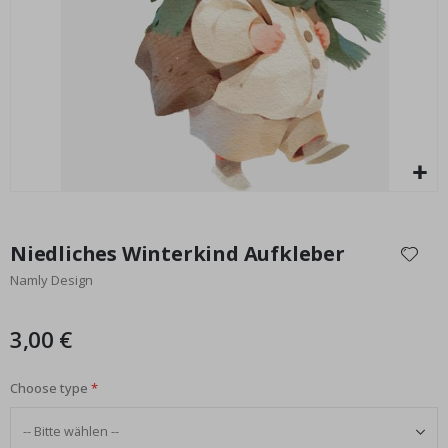
Special
3,00 €
Price
Zum
Anfang
Niedliches Winterkind Aufkleber
der
Namly Design
Bildgalerie
springen
3,00 €
Choose type