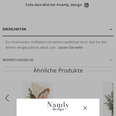
Teile dein Bild mit #namly_design
EINZELHEITEN
Ein charmantes Aufkleber mit einem niedlichen Kind, das für den
Winter eingepackt ist, ideal zum...
Lesen Sie mehr
BEWERTUNGEN
(
0
)
Ähnliche Produkte