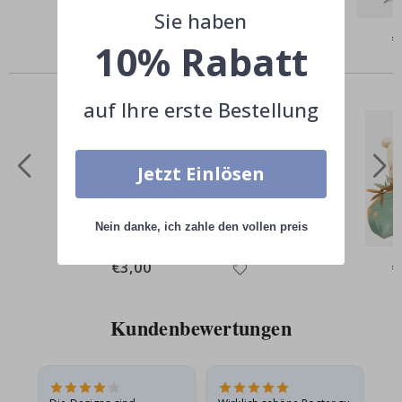
Sie haben
Special
€3,00
Sp
€
10% Rabatt
Price
Pr
Andere kauften auch
auf Ihre erste Bestellung
Jetzt Einlösen
Nein danke, ich zahle den vollen preis
Special
€3,00
Sp
€
Price
Pr
Kundenbewertungen