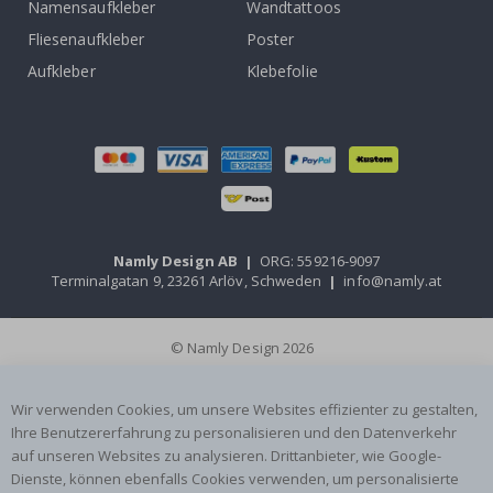
Namensaufkleber
Wandtattoos
Fliesenaufkleber
Poster
Aufkleber
Klebefolie
Namly Design AB
|
ORG: 559216-9097
Terminalgatan 9, 23261 Arlöv, Schweden
|
info@namly.at
© Namly Design 2026
Wir verwenden Cookies, um unsere Websites effizienter zu gestalten,
Ihre Benutzererfahrung zu personalisieren und den Datenverkehr
auf unseren Websites zu analysieren. Drittanbieter, wie Google-
Dienste, können ebenfalls Cookies verwenden, um personalisierte