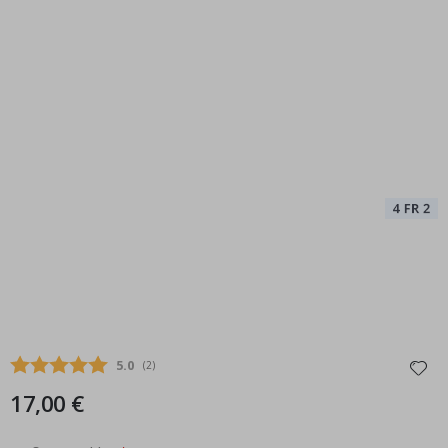
Durchschnittliche Bewertung:
5.0
(
abgegebene bewertungen:
2
)
17,00 €