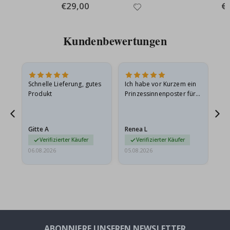
Special
€29,00
Spe
€
Price
Pri
Kundenbewertungen
Schnelle Lieferung, gutes
Ich habe vor Kurzem ein
Ich
Produkt
Prinzessinnenposter für
das
ts
meine Enkelin bestellt.
ge
Das Poster kam beim
Ra
at
Versand leicht
au
Gitte A
Renea L
Sa
beschädigt…
au
Verifizierter Käufer
Verifizierter Käufer
06.08.2026
05.08.2026
05.
ABONNIERE UNSEREN NEWSLETTER