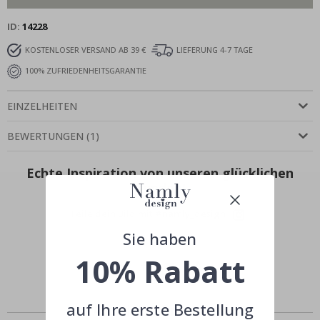
ID
14228
KOSTENLOSER VERSAND AB 39 €
LIEFERUNG 4-7 TAGE
100% ZUFRIEDENHEITSGARANTIE
EINZELHEITEN
BEWERTUNGEN
(
1
)
Echte Inspiration von unseren glücklichen
Kunden!
Teile dein Bild mit #namly_design
Sie haben
10% Rabatt
auf Ihre erste Bestellung
Ähnliche Produkte