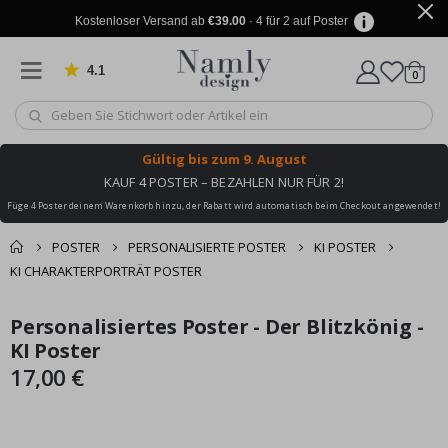
Kostenloser Versand ab
€39.00
· 4 für 2 auf Poster
4.1
Artike
von 1031 Bewertungen
0
Wagen
Gültig bis
zum 9. August
KAUF 4 POSTER – BEZAHLEN NUR FÜR 2!
Füge 4 Poster deinem Warenkorb hinzu, der Rabatt wird automatisch beim Checkout angewendet!
POSTER
PERSONALISIERTE POSTER
KI POSTER
KI CHARAKTERPORTRÄT POSTER
Sie könnten auch
Personalisiertes Poster - Der Blitzkönig -
Korb
Zum
Zum
darunter leiden ✔
Ende
Anfang
KI Poster
Zur Kasse
der
der
17,00 €
Bildgalerie
Bildgalerie
springen
springen