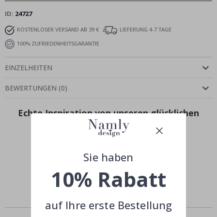
ID
24727
KOSTENLOSER VERSAND AB 39 €
LIEFERUNG 4-7 TAGE
100% ZUFRIEDENHEITSGARANTIE
EINZELHEITEN
BEWERTUNGEN
(
0
)
Echte Inspiration von unseren glücklichen
Kunden!
Teile dein Bild mit #namly_design
Sie haben
10% Rabatt
auf Ihre erste Bestellung
Ähnliche Produkte