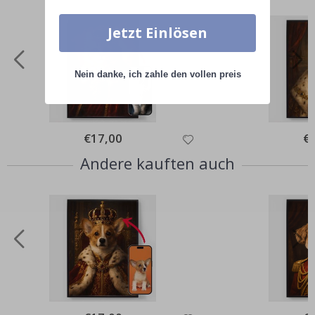
Jetzt Einlösen
Nein danke, ich zahle den vollen preis
Special
€17,00
Spe
€
Price
Pri
Andere kauften auch