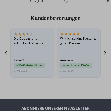
Special
€17,00
Spe
€
Price
Pri
Kundenbewertungen
Die Designs sind
Wirklich schöne Poster zu
All
entzückend, aber sie
guten Preisen.
sollten flach in einem
stabilen Umschlag
versendet werden. Weil
Sylvie Y
Amalie W
Ka
sie…
Verifizierter Käufer
Verifizierter Käufer
07.08.2026
07.08.2026
07.
ABONNIERE UNSEREN NEWSLETTER