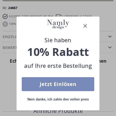
ID
24687
KOSTENLOSER VERSAND AB 39 €
LIEFERUNG 4-7 TAGE
100% ZUFRIEDENHEITSGARANTIE
EINZELHEITEN
Sie haben
10% Rabatt
BEWERTUNGEN
(
1
)
Echte Inspiration von unseren glücklichen
auf Ihre erste Bestellung
Kunden!
Teile dein Bild mit #namly_design
Jetzt Einlösen
Nein danke, ich zahle den vollen preis
Ähnliche Produkte