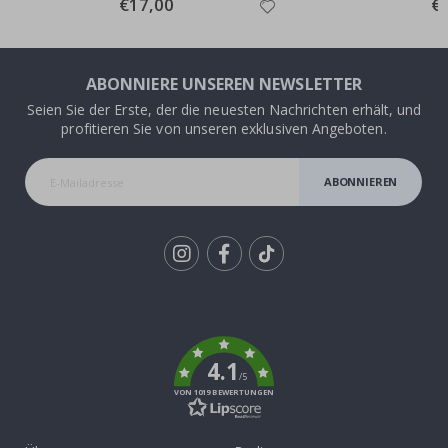
Special
€17,00
Spe
€
Price
Pri
ABONNIERE UNSEREN NEWSLETTER
Seien Sie der Erste, der die neuesten Nachrichten erhält, und
profitieren Sie von unseren exklusiven Angeboten.
ABONNIEREN
Tik
To
k
4.1
/5
VON 1019 BEWERTUNGEN