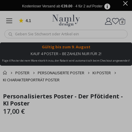
Kostenloser Versand ab
€39.00
· 4 für 2 auf Poster
4.1
Artike
von 1019 Bewertungen
0
Wagen
Gültig bis
zum 9. August
KAUF 4 POSTER – BEZAHLEN NUR FÜR 2!
Füge 4 Poster deinem Warenkorb hinzu, der Rabatt wird automatisch beim Checkout angewendet!
POSTER
PERSONALISIERTE POSTER
KI POSTER
KI CHARAKTERPORTRÄT POSTER
Sie könnten auch
Personalisiertes Poster - Der Pfötident -
Korb
Zum
Zum
darunter leiden ✔
Ende
Anfang
KI Poster
Zur Kasse
der
der
17,00 €
Bildgalerie
Bildgalerie
springen
springen