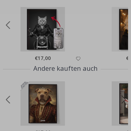
Special
€17,00
Spe
€
Price
Pri
Andere kauften auch