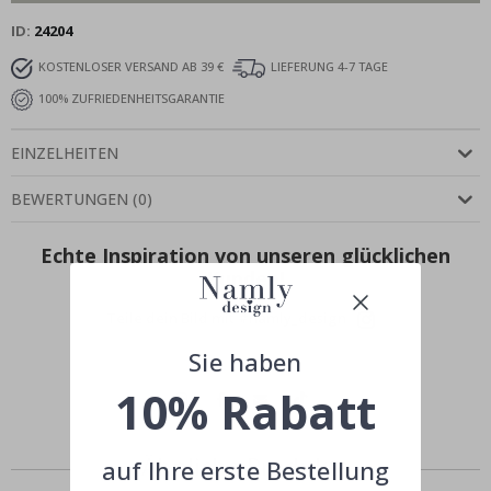
ID
24204
KOSTENLOSER VERSAND AB 39 €
LIEFERUNG 4-7 TAGE
100% ZUFRIEDENHEITSGARANTIE
EINZELHEITEN
BEWERTUNGEN
(
0
)
Echte Inspiration von unseren glücklichen
Kunden!
Teile dein Bild mit #namly_design
Sie haben
10% Rabatt
Ähnliche Produkte
auf Ihre erste Bestellung