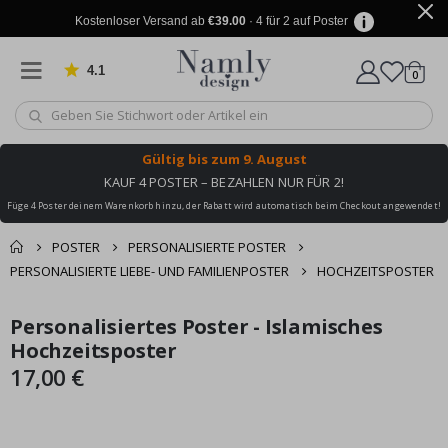
Kostenloser Versand ab
€39.00
· 4 für 2 auf Poster
4.1
Artike
von 1030 Bewertungen
0
Wagen
Gültig bis
zum 9. August
KAUF 4 POSTER – BEZAHLEN NUR FÜR 2!
Füge 4 Poster deinem Warenkorb hinzu, der Rabatt wird automatisch beim Checkout angewendet!
POSTER
PERSONALISIERTE POSTER
PERSONALISIERTE LIEBE- UND FAMILIENPOSTER
HOCHZEITSPOSTER
Sie könnten auch
Personalisiertes Poster - Islamisches
Korb
Zum
Zum
darunter leiden ✔
Ende
Anfang
Hochzeitsposter
Zur Kasse
der
der
17,00 €
Bildgalerie
Bildgalerie
springen
springen