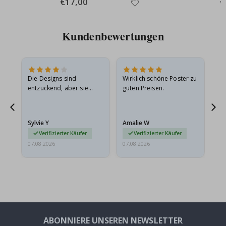
Special
€17,00
Sp
€
Price
Pr
Kundenbewertungen
Die Designs sind
Wirklich schöne Poster zu
All
entzückend, aber sie
guten Preisen.
sollten flach in einem
stabilen Umschlag
versendet werden. Weil
Sylvie Y
Amalie W
Ka
sie…
Verifizierter Käufer
Verifizierter Käufer
07.08.2026
07.08.2026
07.
ABONNIERE UNSEREN NEWSLETTER