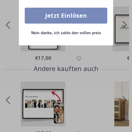
Jetzt Einlösen
Nein danke, ich zahle den vollen preis
Special
€17,00
Spe
€
Price
Pri
Andere kauften auch