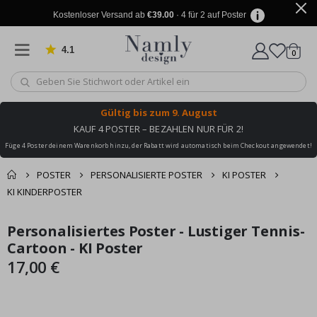
Kostenloser Versand ab
€39.00
· 4 für 2 auf Poster
4.1
Artike
von 1025 Bewertungen
0
Wagen
Gültig bis
zum 9. August
KAUF 4 POSTER – BEZAHLEN NUR FÜR 2!
Füge 4 Poster deinem Warenkorb hinzu, der Rabatt wird automatisch beim Checkout angewendet!
POSTER
PERSONALISIERTE POSTER
KI POSTER
KI KINDERPOSTER
Sie könnten auch
Personalisiertes Poster - Lustiger Tennis-
Korb
Zum
Zum
darunter leiden ✔
Ende
Anfang
Cartoon - KI Poster
Zur Kasse
der
der
17,00 €
Bildgalerie
Bildgalerie
springen
springen