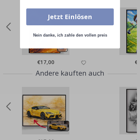
Jetzt Einlösen
Nein danke, ich zahle den vollen preis
Special
€17,00
Spe
€
Price
Pri
Andere kauften auch