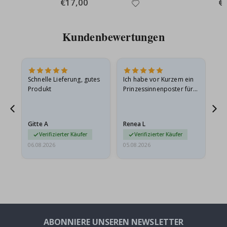
Special
€17,00
Spe
€
Price
Pri
Kundenbewertungen
Schnelle Lieferung, gutes
Ich habe vor Kurzem ein
Ich
Produkt
Prinzessinnenposter für
das
meine Enkelin bestellt.
ge
Das Poster kam beim
Ra
Versand leicht
au
Gitte A
Renea L
Sa
beschädigt…
au
Verifizierter Käufer
Verifizierter Käufer
06.08.2026
05.08.2026
05.
ABONNIERE UNSEREN NEWSLETTER