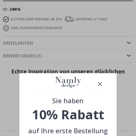
ID
24816
KOSTENLOSER VERSAND AB 39 €
LIEFERUNG 4-7 TAGE
100% ZUFRIEDENHEITSGARANTIE
EINZELHEITEN
BEWERTUNGEN
(
1
)
Echte Inspiration von unseren glücklichen
Kunden!
Teile dein Bild mit #namly_design
Sie haben
10% Rabatt
Ähnliche Produkte
auf Ihre erste Bestellung