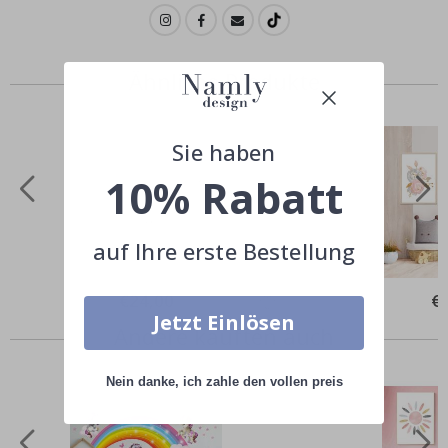
Ähnliche Produkte
Sie haben
10% Rabatt
auf Ihre erste Bestellung
Special
€24,00
Spe
€
Price
Pri
Jetzt Einlösen
Andere kauften auch
Nein danke, ich zahle den vollen preis