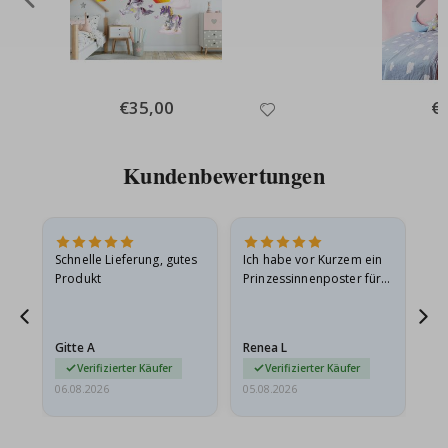
Special
€35,00
Spe
€
Price
Pri
Kundenbewertungen
Schnelle Lieferung, gutes
Ich habe vor Kurzem ein
Ich
Produkt
Prinzessinnenposter für
das
meine Enkelin bestellt.
ge
Das Poster kam beim
Ra
Versand leicht
au
Gitte A
Renea L
Sa
beschädigt…
au
Verifizierter Käufer
Verifizierter Käufer
06.08.2026
05.08.2026
05.