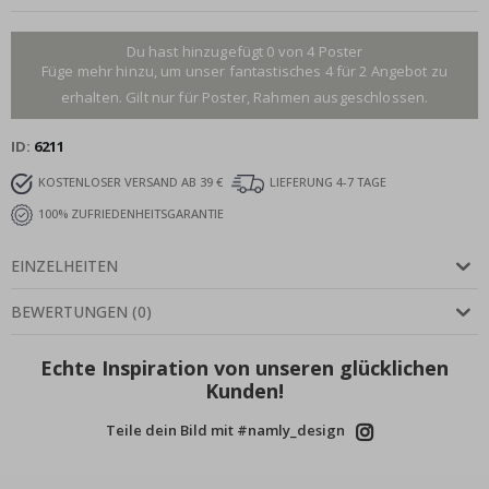
Du hast hinzugefügt 0 von 4 Poster
Füge mehr hinzu, um unser fantastisches 4 für 2 Angebot zu
erhalten. Gilt nur für Poster, Rahmen ausgeschlossen.
ID
6211
KOSTENLOSER VERSAND AB 39 €
LIEFERUNG 4-7 TAGE
100% ZUFRIEDENHEITSGARANTIE
EINZELHEITEN
BEWERTUNGEN
(
0
)
Echte Inspiration von unseren glücklichen
Kunden!
Teile dein Bild mit #namly_design