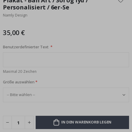
Plakat - Bah Art / Sol og lyd /
der
Personalisiert / 6er-Se
Bildgalerie
Namly Design
springen
35,00 €
Benutzerdefinierter Text
Maximal 20 Zeichen
Größe auswählen
IN DEN WARENKORB LEGEN