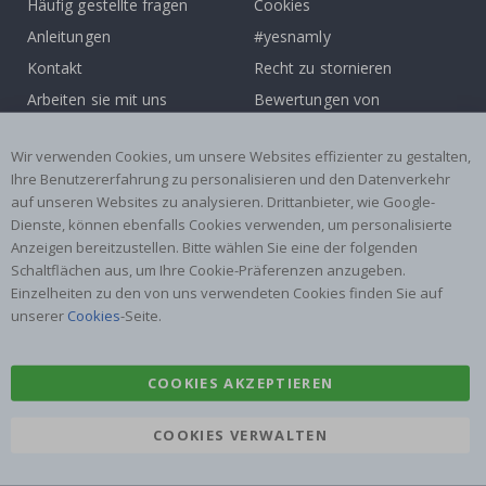
Häufig gestellte fragen
Cookies
Anleitungen
#yesnamly
Kontakt
Recht zu stornieren
Arbeiten sie mit uns
Bewertungen von
zusammen!
zufriedenen kunden
Inspiration
Wir verwenden Cookies, um unsere Websites effizienter zu gestalten,
Ihre Benutzererfahrung zu personalisieren und den Datenverkehr
auf unseren Websites zu analysieren. Drittanbieter, wie Google-
Beliebte Kategorien
Dienste, können ebenfalls Cookies verwenden, um personalisierte
Namensaufkleber
Wandtattoos
Anzeigen bereitzustellen. Bitte wählen Sie eine der folgenden
Schaltflächen aus, um Ihre Cookie-Präferenzen anzugeben.
Fliesenaufkleber
Poster
Einzelheiten zu den von uns verwendeten Cookies finden Sie auf
Aufkleber
Klebefolie
unserer
Cookies
-Seite.
COOKIES AKZEPTIEREN
COOKIES VERWALTEN