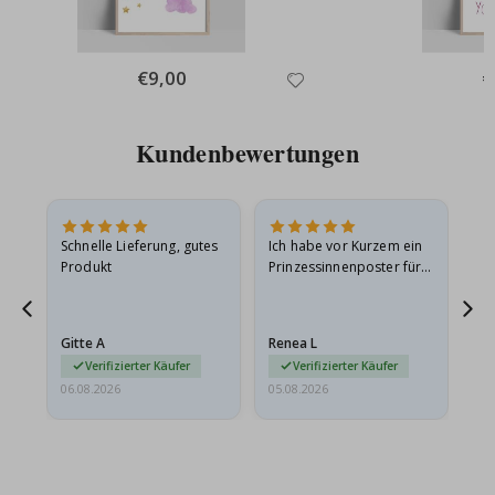
Special
€9,00
Sp
€
Price
Pr
Kundenbewertungen
Schnelle Lieferung, gutes
Ich habe vor Kurzem ein
Ich
Produkt
Prinzessinnenposter für
das
ts
meine Enkelin bestellt.
ge
Das Poster kam beim
Ra
at
Versand leicht
au
Gitte A
Renea L
Sa
beschädigt…
au
Verifizierter Käufer
Verifizierter Käufer
06.08.2026
05.08.2026
05.