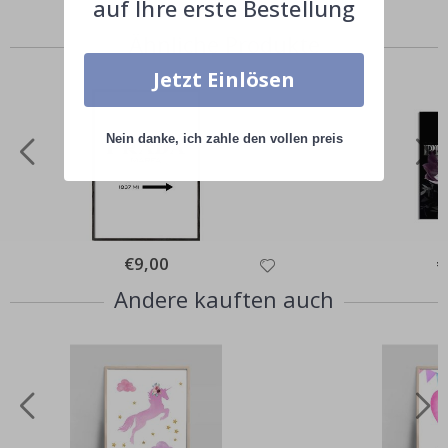
auf Ihre erste Bestellung
Ähnliche Produkte
Jetzt Einlösen
Nein danke, ich zahle den vollen preis
Special
€9,00
Sp
€
Price
Pr
Andere kauften auch