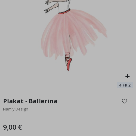
Leopard Kunstposter
Pe
Special
9,00 €
Price
Zum
Anfang
Plakat - Ballerina
der
Namly Design
Bildgalerie
springen
9,00 €