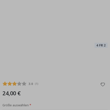
Durchschnittliche Bewertung:
3.0
(
abgegebene bewertungen:
1
)
24,00 €
Größe auswählen