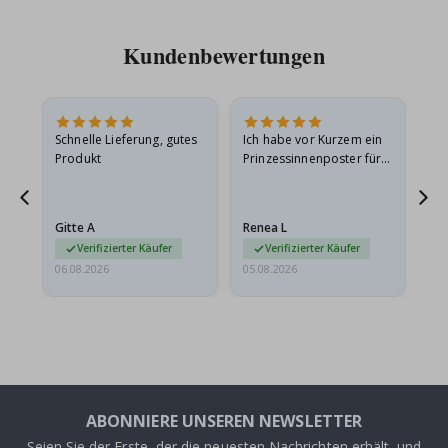
Kundenbewertungen
Schnelle Lieferung, gutes
Ich habe vor Kurzem ein
Ich
Produkt
Prinzessinnenposter für
das
meine Enkelin bestellt.
ge
Das Poster kam beim
Ra
Versand leicht
au
Gitte A
Renea L
Sa
beschädigt…
au
Verifizierter Käufer
Verifizierter Käufer
06.08.2026
05.08.2026
05.
ABONNIERE UNSEREN NEWSLETTER
Seien Sie der Erste, der die neuesten Nachrichten erhält, und