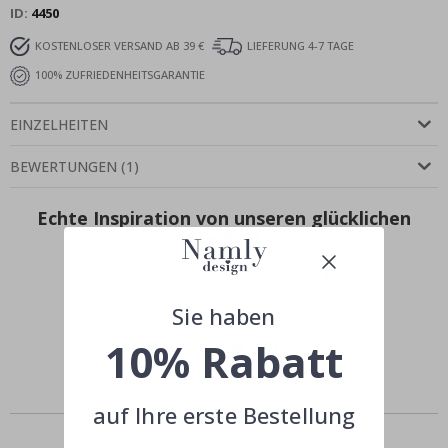
ID
4450
KOSTENLOSER VERSAND AB 39 €
LIEFERUNG 4-7 TAGE
100% ZUFRIEDENHEITSGARANTIE
EINZELHEITEN
BEWERTUNGEN
(
1
)
Echte Inspiration von unseren glücklichen
Kunden!
Teile dein Bild mit #namly_design
Sie haben
10% Rabatt
Ähnliche Produkte
auf Ihre erste Bestellung