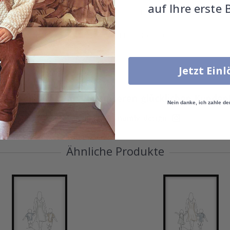
auf Ihre erste 
EINZELHEITEN
BEWERTUNGEN
(
0
)
Jetzt Ein
Echte Inspiration von unseren glücklichen Kunden
Nein danke, ich zahle de
Teile dein Bild mit #namly_design
Ähnliche Produkte