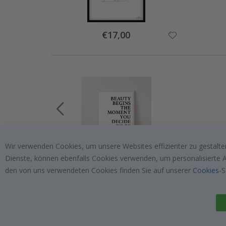
Special
€17,00
Price
Wir verwenden Cookies, um unsere Websites effizienter zu gestalten
Dienste, können ebenfalls Cookies verwenden, um personalisierte An
Special
€9,00
Price
den von uns verwendeten Cookies finden Sie auf unserer
Cookies
-S