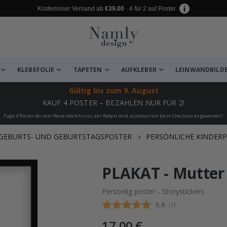
Kostenloser Versand ab
€39.00
· 4 für 2 auf Poster
KLEBEFOLIE
TAPETEN
AUFKLEBER
LEINWANDBILD
Gültig bis
zum 9. August
KAUF 4 POSTER – BEZAHLEN NUR FÜR 2!
Füge 4 Poster deinem Warenkorb hinzu, der Rabatt wird automatisch beim Checkout angewendet!
GEBURTS- UND GEBURTSTAGSPOSTER
PERSÖNLICHE KINDER
 leiden ✔
PLAKAT - Mutter
Personlig poster - Storystickers
Durchschnittliche B
5.0
(
abgegebene bewertung
1
)
17,00 €