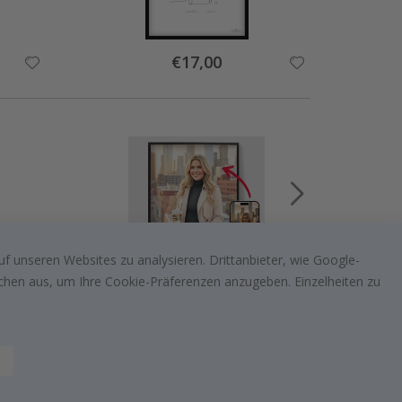
Special
€17,00
Price
f unseren Websites zu analysieren. Drittanbieter, wie Google-
lächen aus, um Ihre Cookie-Präferenzen anzugeben. Einzelheiten zu
Special
€17,00
Price