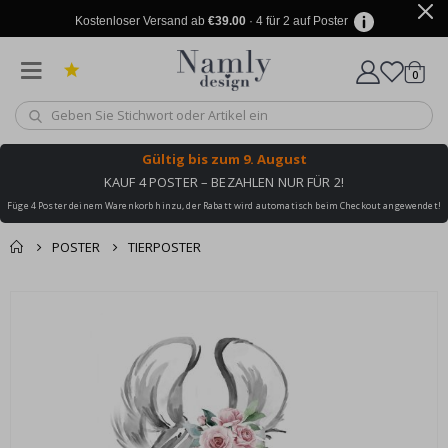
Kostenloser Versand ab
€39.00
· 4 für 2 auf Poster
Artike
0
Wagen
Gültig bis
zum 9. August
KAUF 4 POSTER – BEZAHLEN NUR FÜR 2!
Füge 4 Poster deinem Warenkorb hinzu, der Rabatt wird automatisch beim Checkout angewendet!
POSTER
TIERPOSTER
Sie könnten auch
Korb
Zum
darunter leiden ✔
Ende
Zur Kasse
der
Bildgalerie
springen