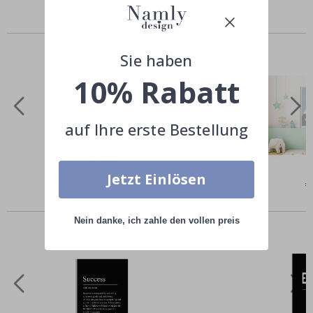
Ähnliche Produkte
Sie haben
10% Rabatt
auf Ihre erste Bestellung
Jetzt Einlösen
Special
€9,00
Sp
€
Price
Pr
Andere kauften auch
Nein danke, ich zahle den vollen preis