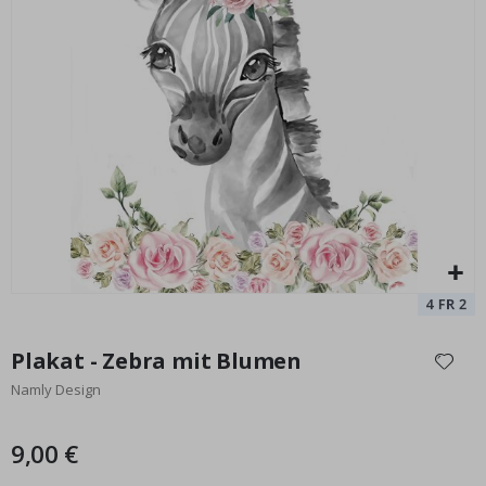
Poster - Klassische Autos
Pe
Special
9,00 €
Price
Zum
Anfang
Plakat - Zebra mit Blumen
der
Namly Design
Bildgalerie
springen
9,00 €