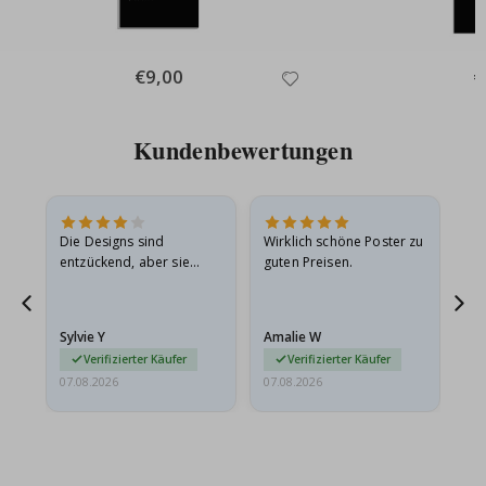
Special
€9,00
Sp
€
Price
Pr
Kundenbewertungen
Die Designs sind
Wirklich schöne Poster zu
All
entzückend, aber sie
guten Preisen.
sollten flach in einem
stabilen Umschlag
versendet werden. Weil
Sylvie Y
Amalie W
Ka
sie…
Verifizierter Käufer
Verifizierter Käufer
07.08.2026
07.08.2026
07.