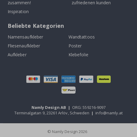
zusammen!
zufriedenen kunden
Inspiration
Beliebte Kategorien
Namensaufkleber
Wandtattoos
Fliesenaufkleber
Poster
Aufkleber
Klebefolie
Namly Design AB
|
ORG: 559216-9097
Terminalgatan 9, 23261 Arlöv, Schweden
|
info@namly.at
© Namly Design 2026