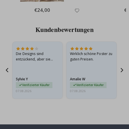
Special
€24,00
Spe
€
Price
Pri
Kundenbewertungen
Die Designs sind
Wirklich schöne Poster zu
All
entzückend, aber sie
guten Preisen.
sollten flach in einem
stabilen Umschlag
versendet werden. Weil
Sylvie Y
Amalie W
Ka
sie…
Verifizierter Käufer
Verifizierter Käufer
07.08.2026
07.08.2026
07.