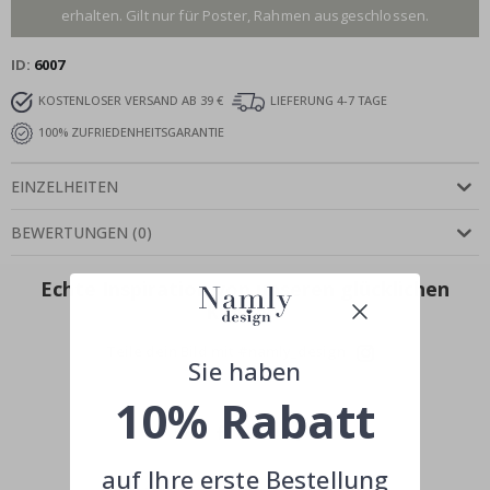
erhalten. Gilt nur für Poster, Rahmen ausgeschlossen.
ID
6007
KOSTENLOSER VERSAND AB 39 €
LIEFERUNG 4-7 TAGE
100% ZUFRIEDENHEITSGARANTIE
EINZELHEITEN
BEWERTUNGEN
(
0
)
Echte Inspiration von unseren glücklichen
Kunden!
Teile dein Bild mit #namly_design
Sie haben
10% Rabatt
auf Ihre erste Bestellung