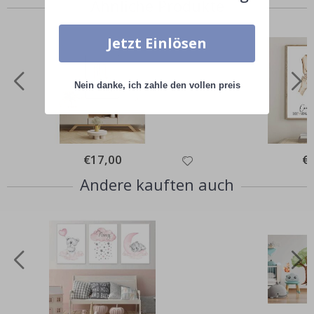
Ähnliche Produkte
Jetzt Einlösen
Nein danke, ich zahle den vollen preis
Special
€17,00
Spe
€
Price
Pri
Andere kauften auch