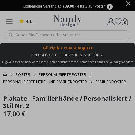
Kostenloser Versand ab
€39.00
· 4 für 2 auf Poster
4.1
Artike
von 1031 Bewertungen
0
Wagen
Gültig bis
zum 9. August
KAUF 4 POSTER – BEZAHLEN NUR FÜR 2!
Füge 4 Poster deinem Warenkorb hinzu, der Rabatt wird automatisch beim Checkout angewendet!
POSTER
PERSONALISIERTE POSTER
PERSONALISIERTE LIEBE- UND FAMILIENPOSTER
FAMILIENPOSTER
Sie könnten auch
Plakate - Familienhände / Personalisiert /
Korb
Zum
Zum
darunter leiden ✔
Ende
Anfang
Stil Nr. 2
Zur Kasse
der
der
17,00 €
Bildgalerie
Bildgalerie
springen
springen