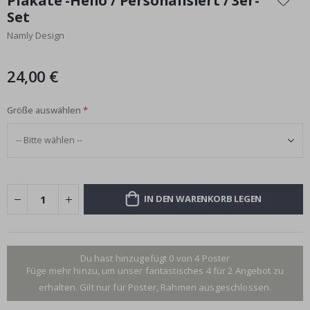
Plakate -Hello / Personalisiert / 3er-
der
Set
Bildgalerie
Namly Design
springen
24,00 €
Größe auswählen
IN DEN WARENKORB LEGEN
Du hast hinzugefügt 0 von 4 Poster
Füge mehr hinzu, um unser fantastisches 4 für 2 Angebot zu
erhalten. Gilt nur für Poster, Rahmen ausgeschlossen.