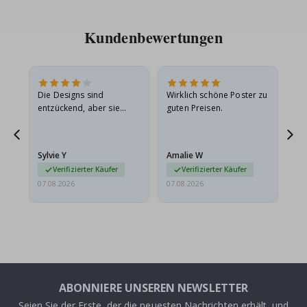
Kundenbewertungen
Die Designs sind
Wirklich schöne Poster zu
All
entzückend, aber sie
guten Preisen.
sollten flach in einem
stabilen Umschlag
versendet werden. Weil
Sylvie Y
Amalie W
Ka
sie…
Verifizierter Käufer
Verifizierter Käufer
07.08.2026
07.08.2026
07.
ABONNIERE UNSEREN NEWSLETTER
Seien Sie der Erste, der die neuesten Nachrichten erhält, und