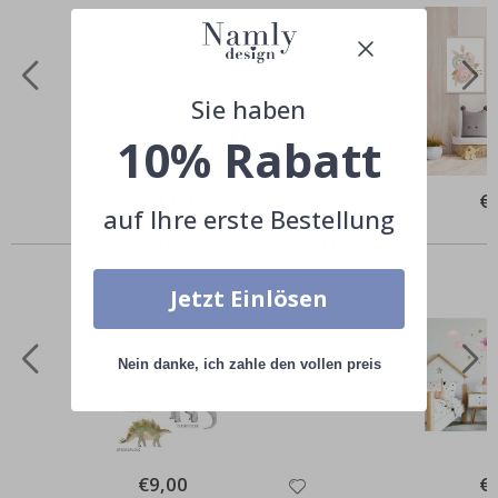
Sie haben
10% Rabatt
Special
€24,00
Spe
€
Price
Pri
auf Ihre erste Bestellung
Andere kauften auch
Jetzt Einlösen
Nein danke, ich zahle den vollen preis
Special
€9,00
Spe
€
Price
Pri