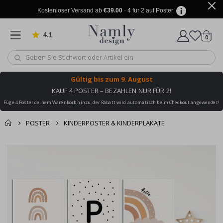
Kostenloser Versand ab
€39.00
· 4 für 2 auf Poster
4.1
Artike
von 1029 Bewertungen
0
Wagen
Gültig bis
zum 9. August
KAUF 4 POSTER – BEZAHLEN NUR FÜR 2!
Füge 4 Poster deinem Warenkorb hinzu, der Rabatt wird automatisch beim Checkout angewendet!
POSTER
KINDERPOSTER & KINDERPLAKATE
Sie könnten auch
Korb
Zum
darunter leiden ✔
Ende
Zur Kasse
der
Bildgalerie
springen