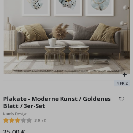
Poster - Einhorn - Rosa und Blau / 2er-Set
Pe
Special
15,00 €
Price
Zum
Anfang
Plakate - Moderne Kunst / Goldenes
der
Blatt / 3er-Set
Bildgalerie
Namly Design
springen
Durchschnittliche Bewertung:
3.0
(
abgegebene bewertungen:
1
)
25,00 €