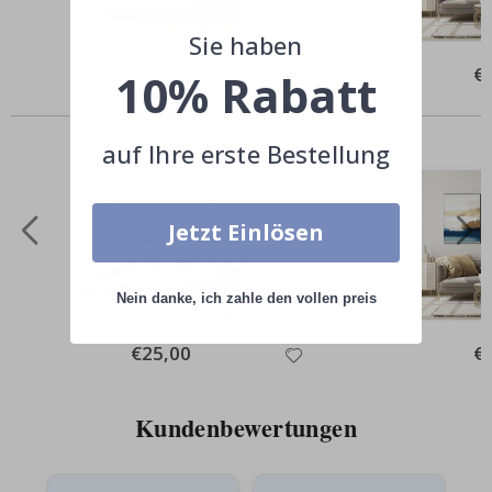
Sie haben
Special
€19,00
Spe
€
10% Rabatt
Price
Pri
Andere kauften auch
auf Ihre erste Bestellung
Jetzt Einlösen
Nein danke, ich zahle den vollen preis
Special
€25,00
Spe
€
Price
Pri
Kundenbewertungen