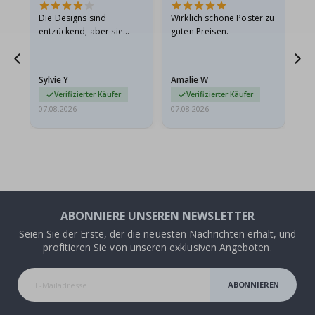
Die Designs sind
Wirklich schöne Poster zu
All
entzückend, aber sie
guten Preisen.
sollten flach in einem
stabilen Umschlag
versendet werden. Weil
Sylvie Y
Amalie W
Ka
sie…
Verifizierter Käufer
Verifizierter Käufer
07.08.2026
07.08.2026
07.
ABONNIERE UNSEREN NEWSLETTER
Seien Sie der Erste, der die neuesten Nachrichten erhält, und
profitieren Sie von unseren exklusiven Angeboten.
ABONNIEREN