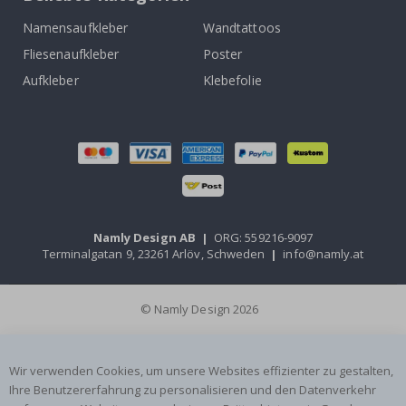
Namensaufkleber
Wandtattoos
Fliesenaufkleber
Poster
Aufkleber
Klebefolie
Namly Design AB
|
ORG: 559216-9097
Terminalgatan 9, 23261 Arlöv, Schweden
|
info@namly.at
© Namly Design 2026
Wir verwenden Cookies, um unsere Websites effizienter zu gestalten,
Ihre Benutzererfahrung zu personalisieren und den Datenverkehr