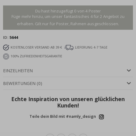
Du hast hinzugefügt 0 von 4 Poster
Füge mehr hinzu, um unser fantastisches 4 für 2 Angebot zu
erhalten. Gilt nur für Poster, Rahmen ausgeschlossen.
ID
5644
KOSTENLOSER VERSAND AB 39 €
LIEFERUNG 4-7 TAGE
100% ZUFRIEDENHEITSGARANTIE
EINZELHEITEN
BEWERTUNGEN
(
0
)
Echte Inspiration von unseren glücklichen
Kunden!
Teile dein Bild mit #namly_design