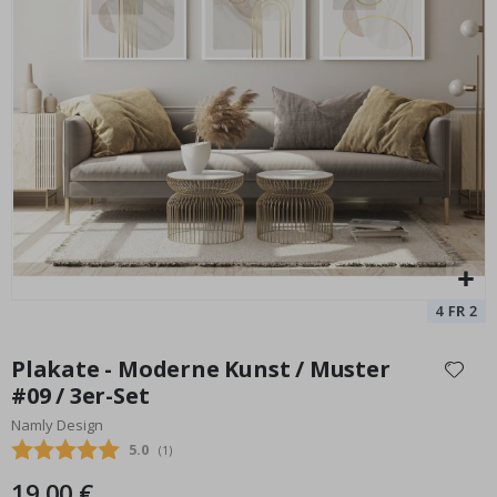
Personalisierte Poster - Fußballspieler
Pe
Special
17,00 €
Price
Zum
Anfang
Plakate - Moderne Kunst / Muster
der
#09 / 3er-Set
Bildgalerie
Namly Design
springen
Durchschnittliche Bewertung:
5.0
(
abgegebene bewertungen:
1
)
19,00 €