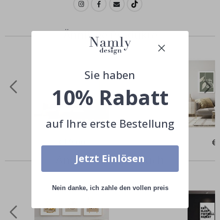
Ähnliche Produkte
Sie haben
10% Rabatt
auf Ihre erste Bestellung
Special
€19,00
Spe
€
Price
Pri
Andere kauften auch
Jetzt Einlösen
Nein danke, ich zahle den vollen preis