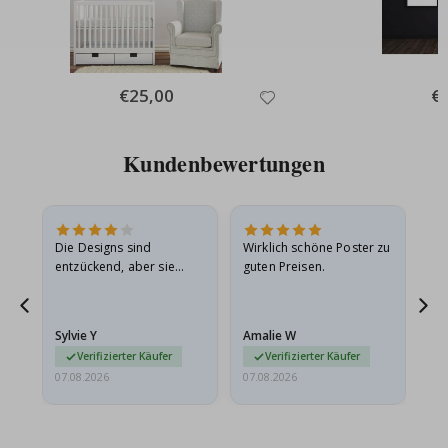
Special
€25,00
Spe
€
Price
Pri
Kundenbewertungen
Die Designs sind
Wirklich schöne Poster zu
All
entzückend, aber sie
guten Preisen.
sollten flach in einem
stabilen Umschlag
versendet werden. Weil
Sylvie Y
Amalie W
Ka
sie…
Verifizierter Käufer
Verifizierter Käufer
07.08.2026
07.08.2026
07.