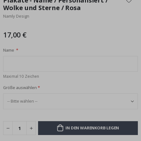
Plakate - Name / Personalisiert /
der
Wolke und Sterne / Rosa
Bildgalerie
Namly Design
springen
17,00 €
Name
Maximal 10 Zeichen
Größe auswählen
IN DEN WARENKORB LEGEN