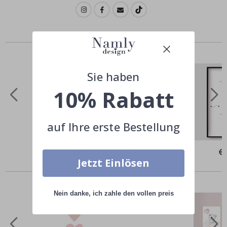
Ähnliche Produkte
Sie haben
10% Rabatt
auf Ihre erste Bestellung
Special
€24,00
Spe
€
Price
Pri
Jetzt Einlösen
Andere kauften auch
Nein danke, ich zahle den vollen preis