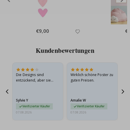
Special
€9,00
Spe
€
Price
Pri
Kundenbewertungen
Die Designs sind
Wirklich schöne Poster zu
All
entzückend, aber sie
guten Preisen.
sollten flach in einem
stabilen Umschlag
versendet werden. Weil
Sylvie Y
Amalie W
Ka
sie…
Verifizierter Käufer
Verifizierter Käufer
07.08.2026
07.08.2026
07.