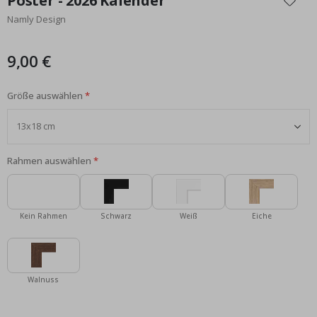
Poster - 2026 Kalender
der
Namly Design
Bildgalerie
springen
9,00 €
Größe auswählen
Rahmen auswählen
Kein Rahmen
Schwarz
Weiß
Eiche
Walnuss