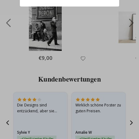
Special
€9,00
Sp
€
Price
Pr
Kundenbewertungen
Die Designs sind
Wirklich schöne Poster zu
All
entzückend, aber sie
guten Preisen.
sollten flach in einem
stabilen Umschlag
versendet werden. Weil
Sylvie Y
Amalie W
Ka
sie…
Verifizierter Käufer
Verifizierter Käufer