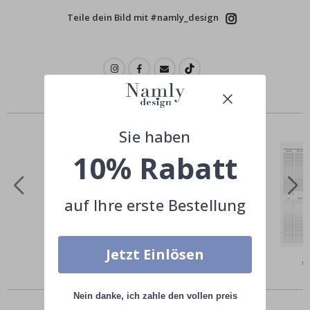
Teile dein Bild mit #namly_design
Ähnliche Produkte
Sie haben
10% Rabatt
auf Ihre erste Bestellung
Jetzt Einlösen
Special
€9,00
Sp
€
Price
Pr
Andere kauften auch
Nein danke, ich zahle den vollen preis