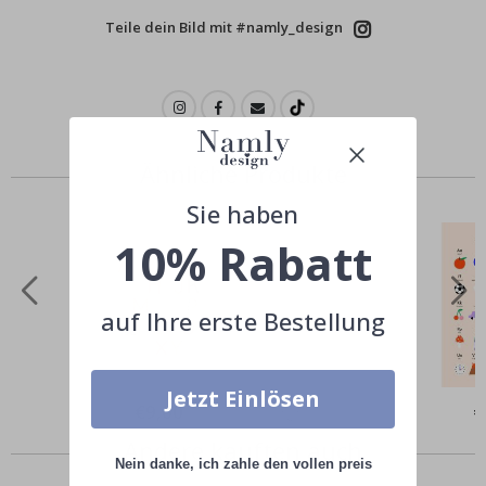
Teile dein Bild mit #namly_design
Ähnliche Produkte
Sie haben
10% Rabatt
auf Ihre erste Bestellung
Jetzt Einlösen
Special
€9,00
Sp
€
Price
Pr
Andere kauften auch
Nein danke, ich zahle den vollen preis