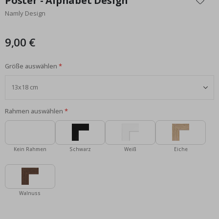
Poster - Alphabet Design
der
Namly Design
Bildgalerie
springen
9,00 €
Größe auswählen
Rahmen auswählen
Kein Rahmen
Schwarz
Weiß
Eiche
Walnuss