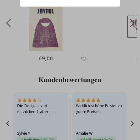
Special
€9,00
Sp
€
Price
Pr
Kundenbewertungen
Die Designs sind
Wirklich schöne Poster zu
All
entzückend, aber sie
guten Preisen.
sollten flach in einem
stabilen Umschlag
versendet werden. Weil
Sylvie Y
Amalie W
Ka
sie…
Verifizierter Käufer
Verifizierter Käufer